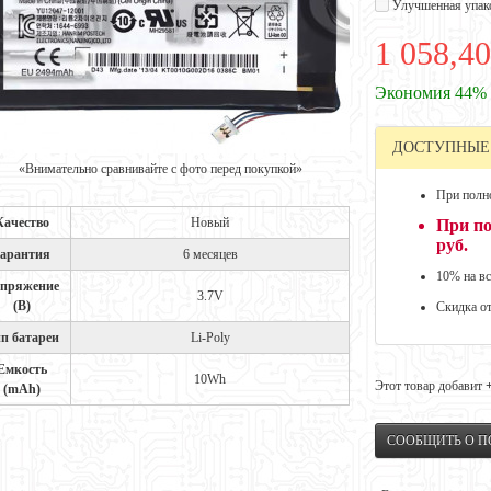
Улучшенная упак
1 058,40
Экономия 44%
ДОСТУПНЫЕ
«Внимательно сравнивайте с фото перед покупкой»
При полно
Качество
Новый
При по
руб.
арантия
6 месяцев
10% на вс
пряжение
3.7V
(В)
Скидка о
п батареи
Li-Poly
Емкость
10Wh
Этот товар добавит
(mAh)
СООБЩИТЬ О 