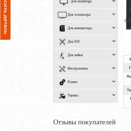
Для монитора
Для телевизора
Для компьютера
Для DJI
Для пайки
Г
Инструменты
На
Разное
Ти
Уценка
Отзывы покупателей