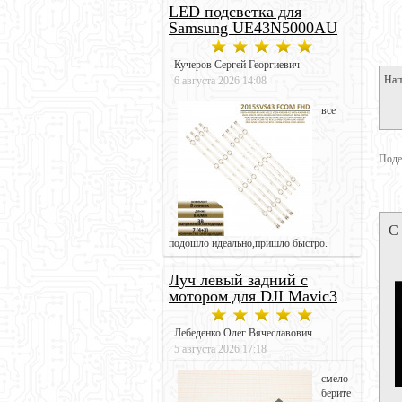
LED подсветка для
Samsung UE43N5000AU
Кучеров Сергей Георгиевич
Нап
6 августа 2026 14:08
все
Поде
С
подошло идеально,пришло быстро.
Луч левый задний с
мотором для DJI Mavic3
Лебеденко Олег Вячеславович
5 августа 2026 17:18
смело
берите