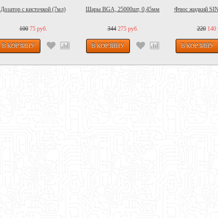
Дозатор с кисточкой (7мл)
Шары BGA, 25000шт, 0,45мм
Флюс жидкий SIN
100
75 руб.
344
275 руб.
220
140 