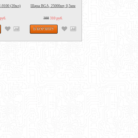
-9100 (20мл)
Шары BGA, 25000шт, 0,5мм
Растворитель С2...
руб.
388
310 руб.
120
90 руб.