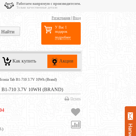
Работаем напрямую с производителем.
Только качественные детали
Регистрация
|
Вход
У Вас 1
подарок
подробнее
Как купить
Акции
Iconia Tab B1-710 3.7V 10Wh (Brand)
1-710 3.7V 10WH (BRAND)
Печать
04
б.
)