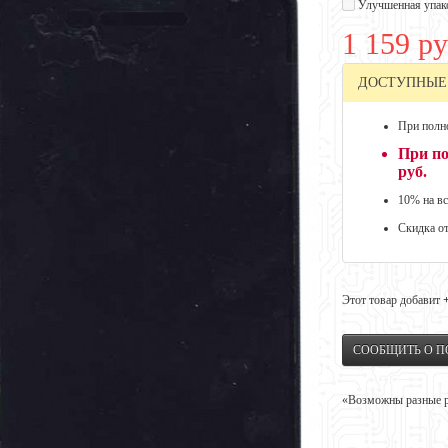
Улучшенная упак
1 159 ру
ДОСТУПНЫЕ
При полно
При по
руб.
10% на вс
Скидка о
Этот товар добавит
СООБЩИТЬ О 
«Возможны разные ре