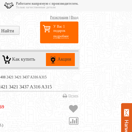
Работаем напрямую с производителем.
Только качественные детали
Регистрация
|
Вход
У Вас 1
подарок
подробнее
Как купить
Акции
2408 2421 3421 3437 A316 A315
1 3421 3437 A316 A315
Печать
69
б.
)