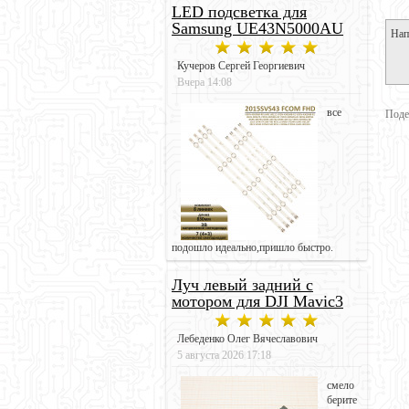
LED подсветка для
Samsung UE43N5000AU
Нап
Кучеров Сергей Георгиевич
Вчера 14:08
все
Поде
подошло идеально,пришло быстро.
Луч левый задний с
мотором для DJI Mavic3
Лебеденко Олег Вячеславович
5 августа 2026 17:18
смело
берите