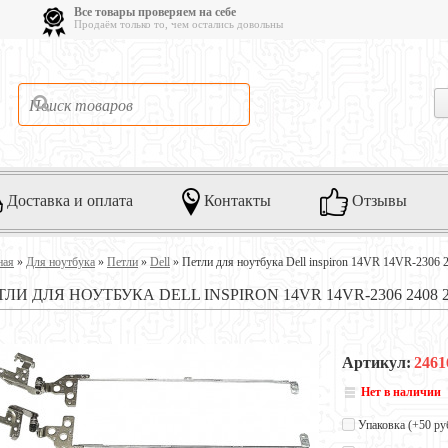
Все товары проверяем на себе
Продаём только то, чем остались довольны
Доставка и оплата
Контакты
Отзывы
ная
»
Для ноутбука
»
Петли
»
Dell
»
Петли для ноутбука Dell inspiron 14VR 14VR-2306 
ЛИ ДЛЯ НОУТБУКА DELL INSPIRON 14VR 14VR-2306 2408 242
Артикул:
2461
Нет в наличии
Упаковка (+
50 ру