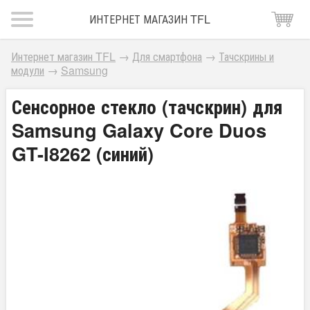
ИНТЕРНЕТ МАГАЗИН TFL
Интернет магазин TFL
→
Для смартфона
→
Тачскрины и
модули
→
Samsung
Сенсорное стекло (тачскрин) для
Samsung Galaxy Core Duos
GT-I8262 (синий)