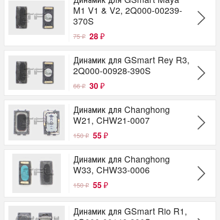
M1 V1 & V2, 2Q000-00239-
370S
28
75
₽
₽
Динамик для GSmart Rey R3,
2Q000-00928-390S
30
66
₽
₽
Динамик для Changhong
W21, CHW21-0007
55
150
₽
₽
Динамик для Changhong
W33, CHW33-0006
55
150
₽
₽
Динамик для GSmart Rio R1,