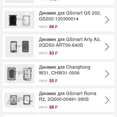
Динамик для GSmart GS 202,
GS202-120300014
66
180
₽
₽
Динамик для GSmart Arty A3,
2QDS0-ART00-640S
83
225
₽
₽
Динамик для Changhong
W31, CHW31-0006
55
150
₽
₽
Динамик для GSmart Roma
R2, 2Q000-00491-390S
88
240
₽
₽