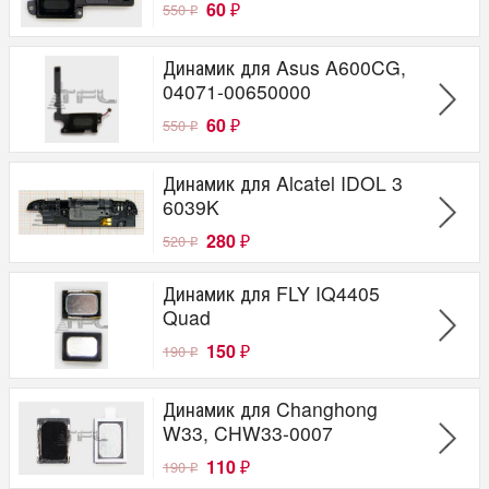
60
550
₽
₽
Динамик для Asus A600CG,
04071-00650000
60
550
₽
₽
Динамик для Alcatel IDOL 3
6039K
280
520
₽
₽
Динамик для FLY IQ4405
Quad
150
190
₽
₽
Динамик для Changhong
W33, CHW33-0007
110
190
₽
₽