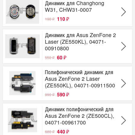
Динамик для Changhong
W31, CHW31-0007
110
190
₽
₽
Динамик для Asus ZenFone 2
Laser (ZE550KL), 04071-
00910800
60
550
₽
₽
Полифонический динамик для
Asus ZenFone 2 Laser
(ZE550KL), 04071-00911500
590
990
₽
₽
Динамик полифонический для
Asus ZenFone 2 (ZE500CL),
04071-00961700
440
680
₽
₽