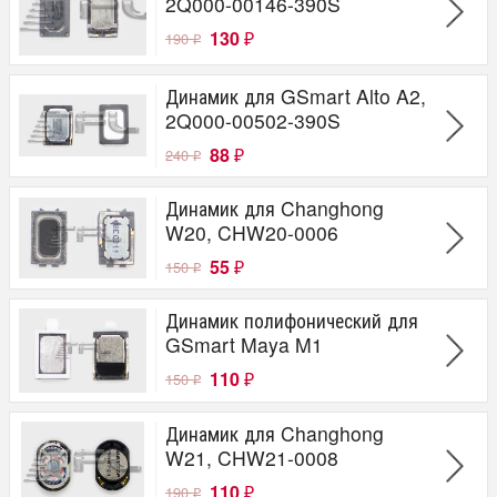
2Q000-00146-390S
130
190
₽
₽
Динамик для GSmart Alto A2,
2Q000-00502-390S
88
240
₽
₽
Динамик для Changhong
W20, CHW20-0006
55
150
₽
₽
Динамик полифонический для
GSmart Maya M1
110
150
₽
₽
Динамик для Changhong
W21, CHW21-0008
110
190
₽
₽