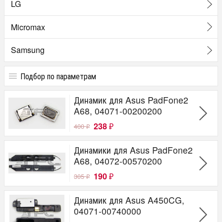
LG
Micromax
Samsung
Подбор по параметрам
Для Бренда
Динамик для Asus PadFone2
Alcatel
A68, 04071-00200200
Asus
238
FLY
400
₽
₽
Lenovo
Micromax
Динамики для Asus PadFone2
Samsung
A68, 04072-00570200
190
305
₽
₽
Динамик для Asus A450CG,
04071-00740000