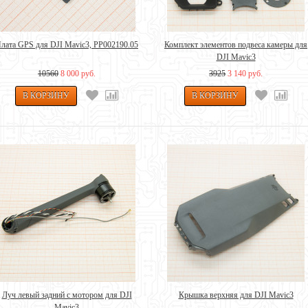
лата GPS для DJI Mavic3, PP002190.05
Комплект элементов подвеса камеры для
DJI Mavic3
10560
8 000 руб.
3925
3 140 руб.
Луч левый задний с мотором для DJI
Крышка верхняя для DJI Mavic3
Mavic3