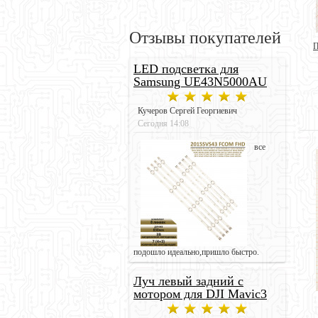
Отзывы покупателей
П
LED подсветка для
Samsung UE43N5000AU
Кучеров Сергей Георгиевич
Сегодня 14:08
все
подошло идеально,пришло быстро.
Луч левый задний с
мотором для DJI Mavic3