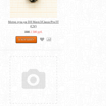
Мотор луча для DJI Mavic3/Classic/Pro/3T
(CW)
3300
2 500 руб.