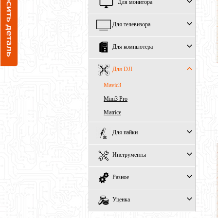
Для монитора
Для телевизора
Для компьютера
Для DJI
Mavic3
Mini3 Pro
Matrice
Для пайки
Инструменты
Разное
Уценка