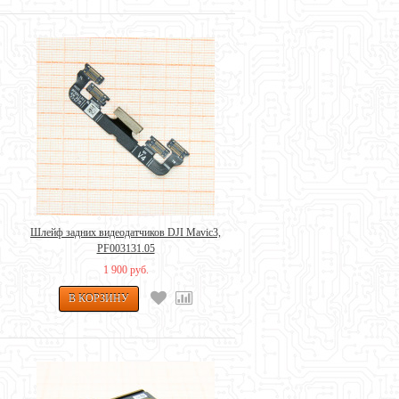
Шлейф задних видеодатчиков DJI Mavic3,
PF003131.05
1 900 руб.