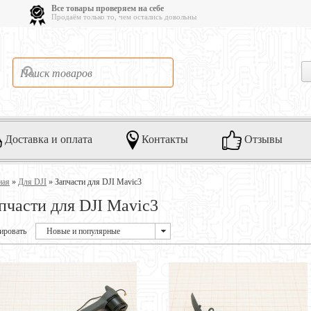
Все товары проверяем на себе
Продаём только то, чем остались довольны
Доставка и оплата
Контакты
Отзывы
ная
»
Для DJI
»
Запчасти для DJI Mavic3
пчасти для DJI Mavic3
ировать
Новые и популярные