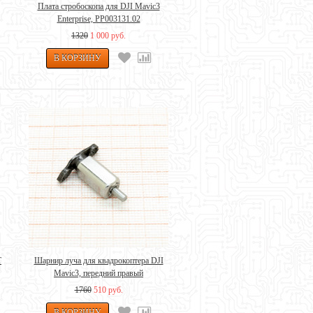
Плата стробоскопа для DJI Mavic3
Enterprise, PP003131.02
1320
1 000 руб.
T
Шарнир луча для квадрокоптера DJI
Mavic3, передний правый
1760
510 руб.