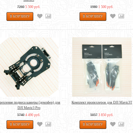
7260
5 500 руб.
1980
1 500 руб.
репление подвеса камеры (демпфер) для
Комплект пропеллеров для DJI Mavic3T
DJI Mavic3 Pro
5740
4 490 руб.
5057
3 850 руб.