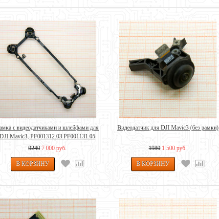
амка с видеодатчиками и шлейфами для
Видеодатчик для DJI Mavic3 (без рамки)
DJI Mavic3, PF001312.03 PF001131.05
9240
7 000 руб.
1980
1 500 руб.