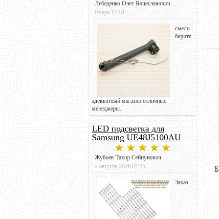
Лебеденко Олег Вячеславович
Вчера 17:18
смело
берите
адекватный магазин отличные
менеджеры.
LED подсветка для
Samsung UE48J5100AU
Жубоев Тахир Сейпунович
2 августа 2026 07:25
К
Заказ