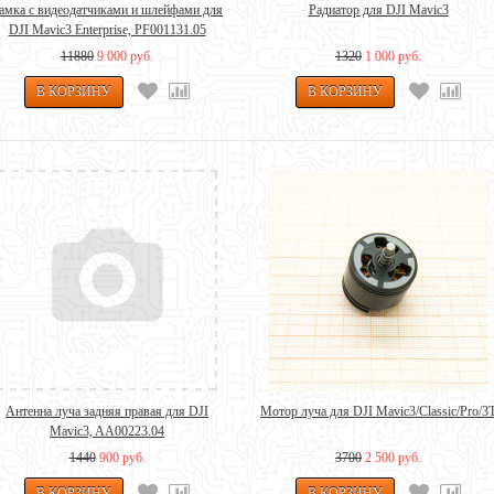
амка с видеодатчиками и шлейфами для
Радиатор для DJI Mavic3
DJI Mavic3 Enterprise, PF001131.05
11880
9 000 руб.
1320
1 000 руб.
Антенна луча задняя правая для DJI
Мотор луча для DJI Mavic3/Classic/Pro/3
Mavic3, AA00223.04
1440
900 руб.
3700
2 500 руб.