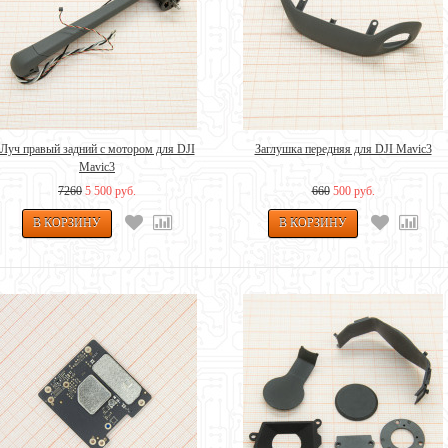
Луч правый задний с мотором для DJI
Заглушка передняя для DJI Mavic3
Mavic3
7260
5 500 руб.
660
500 руб.