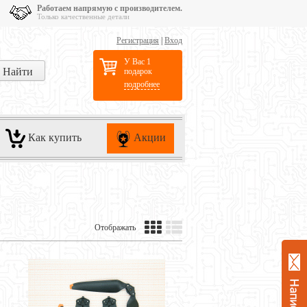
Работаем напрямую с производителем.
Только качественные детали
Регистрация
|
Вход
У Вас 1
подарок
подробнее
Как купить
Акции
Отображать