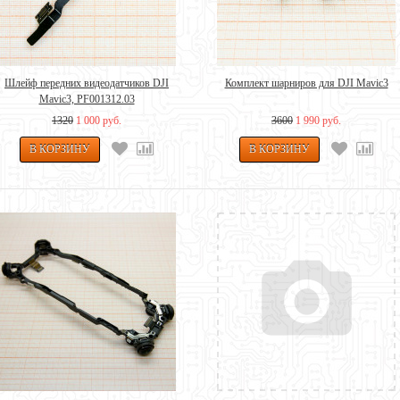
Шлейф передних видеодатчиков DJI
Комплект шарниров для DJI Mavic3
Mavic3, PF001312.03
1320
1 000 руб.
3600
1 990 руб.