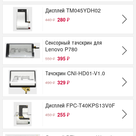
Дисплей TM045YDH02
280
440
₽
₽
Сенсорный тачскрин для
Lenovo P780
395
550
₽
₽
Тачскрин CNI-HD01-V1.0
329
490
₽
₽
Дисплей FPC-T40KPS13V0F
255
450
₽
₽