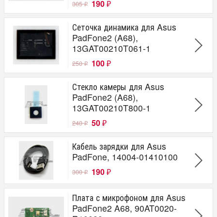
190
305
₽
₽
Сеточка динамика для Asus
PadFone2 (A68),
13GAT00210T061-1
100
250
₽
₽
Стекло камеры для Asus
PadFone2 (A68),
13GAT00210T800-1
50
240
₽
₽
Кабель зарядки для Asus
PadFone, 14004-01410100
190
300
₽
₽
Плата с микрофоном для Asus
PadFone2 A68, 90AT0020-