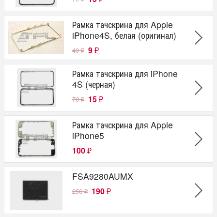
Рамка тачскрина для Apple
iPhone4S, белая (оригинал)
9
40
₽
₽
Рамка тачскрина для iPhone
4S (черная)
15
70
₽
₽
Рамка тачскрина для Apple
iPhone5
100
₽
FSA9280AUMX
190
256
₽
₽