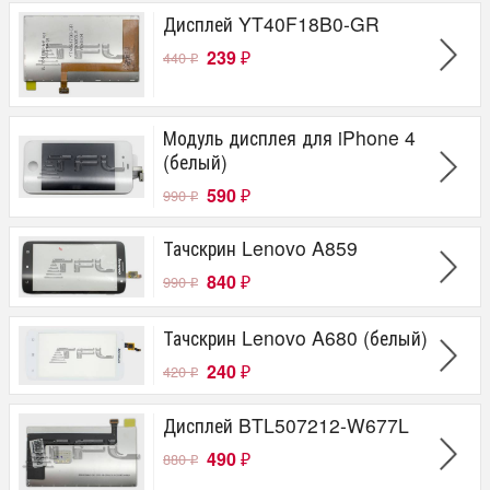
Дисплей YT40F18B0-GR
239
440
₽
₽
Модуль дисплея для iPhone 4
(белый)
590
990
₽
₽
Тачскрин Lenovo A859
840
990
₽
₽
Тачскрин Lenovo A680 (белый)
240
420
₽
₽
Дисплей BTL507212-W677L
490
880
₽
₽