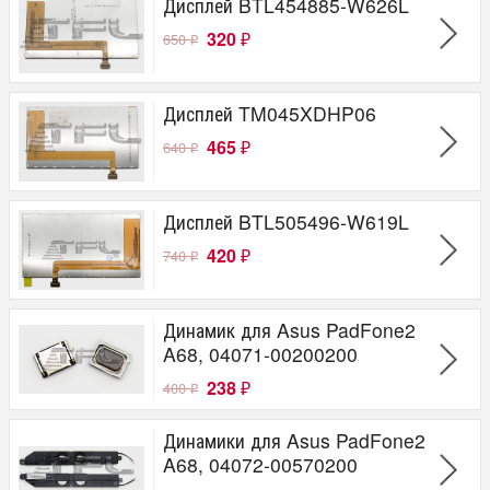
Дисплей BTL454885-W626L
320
650
₽
₽
Дисплей TM045XDHP06
465
640
₽
₽
Дисплей BTL505496-W619L
420
740
₽
₽
Динамик для Asus PadFone2
A68, 04071-00200200
238
400
₽
₽
Динамики для Asus PadFone2
A68, 04072-00570200