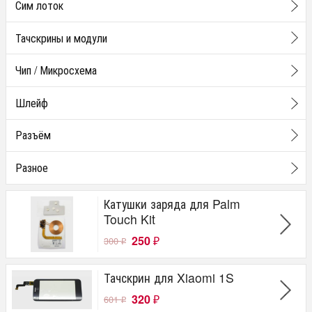
Сим лоток
Тачскрины и модули
Чип / Микросхема
Шлейф
Разъём
Разное
Катушки заряда для Palm
Touch Kit
250
300
₽
₽
Тачскрин для Xiaomi 1S
320
601
₽
₽