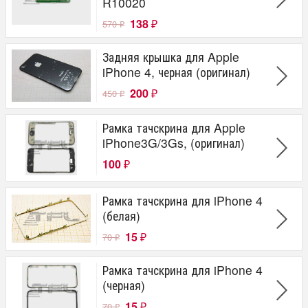
R10020
138
570
₽
₽
Задняя крышка для Apple
iPhone 4, черная (оригинал)
200
450
₽
₽
Рамка тачскрина для Apple
iPhone3G/3Gs, (оригинал)
100
₽
Рамка тачскрина для iPhone 4
(белая)
15
70
₽
₽
Рамка тачскрина для iPhone 4
(черная)
15
70
₽
₽