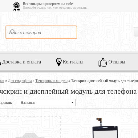
Все товары проверяем на себе
Продаём только то, чем остались довольны
Доставка и оплата
Контакты
Отзывы
ная
»
Для смартфона
»
Тачскрины и модули
»
Тачскрин и дисплейный модуль для телеф
чскрин и дисплейный модуль для телефона
ировать
Название