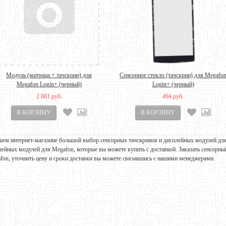
Модуль (матрица + тачскрин) для
Сенсорное стекло (тачскрин) для Megafo
Megafon Login+ (черный)
Login+ (черный)
2 081 руб.
494 руб.
шем интернет-магазине большой выбор сенсорных тачскринов и дисплейных модулей для 
лейных модулей для Megafon, которые вы можете купить с доставкой. Заказать сенсорны
fon, уточнить цену и сроки доставки вы можете связавшись с нашими менеджерами.