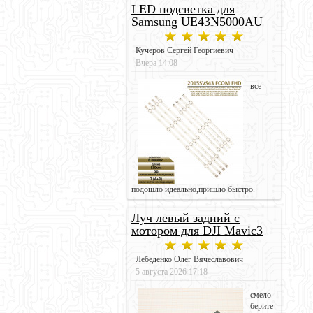
LED подсветка для
Samsung UE43N5000AU
Кучеров Сергей Георгиевич
Вчера 14:08
все
подошло идеально,пришло быстро.
Луч левый задний с
мотором для DJI Mavic3
Лебеденко Олег Вячеславович
5 августа 2026 17:18
смело
берите