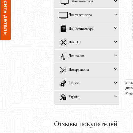
Для монитора
Для телевизора
Для компьютера
Для DJI
Для пайки
Инструменты
В на
Разное
дисп
Mega
Уценка
Отзывы покупателей