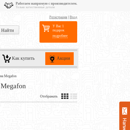
Работаем напрямую с производителем.
Только качественные детали
Регистрация
|
Вход
У Вас 1
подарок
подробнее
Как купить
Акции
она Megafon
 Megafon
Отображать