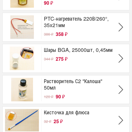
90
₽
PTC-нагреватель 220В/260°,
35x21мм
358
386
₽
₽
Шары BGA, 25000шт, 0,45мм
275
344
₽
₽
Растворитель С2 "Калоша"
50мл
90
120
₽
₽
Кисточка для флюса
25
32
₽
₽