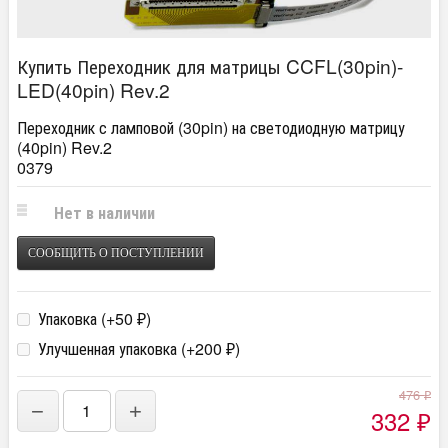
Купить Переходник для матрицы CCFL(30pin)-
LED(40pin) Rev.2
Переходник с ламповой (30pin) на светодиодную матрицу
(40pin) Rev.2
0379
Нет в наличии
СООБЩИТЬ О ПОСТУПЛЕНИИ
Упаковка (+
50
)
₽
Улучшенная упаковка (+
200
)
₽
476
₽
−
+
332
₽