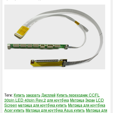
Теги:
Купить
заказать
Дисплей
Купить переходник CCFL
30pin LED 40pin Rev.2
для ноутбука
Матрица
Экран
LCD
Screen
матрица для ноутбука купить
Матрица для ноутбука
Acer купить
Матрица для ноутбука Asus купить
Матрица для