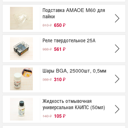
Подставка AMAOE M60 для
пайки
650
813
₽
₽
Реле твердотельное 25А
561
988
₽
₽
Шары BGA, 25000шт, 0,5мм
310
388
₽
₽
Жидкость отмывочная
универсальная КАИПС (50мл)
105
140
₽
₽