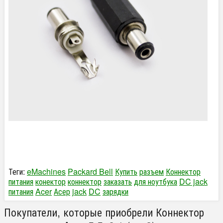
Теги:
eMachines
Packard Bell
Купить
разъем
Коннектор
питания
конектор
коннектор
заказать
для ноутбука
DC jack
питания
Acer
Асер
jack
DC
зарядки
Покупатели, которые приобрели Коннектор