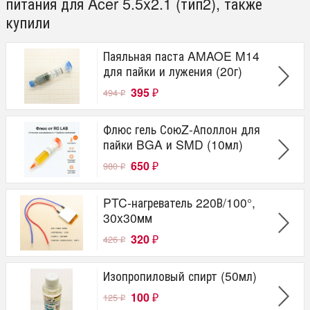
питания для Acer 5.5x2.1 (тип2), также
купили
Паяльная паста AMAOE M14
для пайки и лужения (20г)
395
494
₽
₽
Флюс гель СоюZ-Аполлон для
пайки BGA и SMD (10мл)
650
980
₽
₽
PTC-нагреватель 220В/100°,
30x30мм
320
426
₽
₽
Изопропиловый спирт (50мл)
100
125
₽
₽