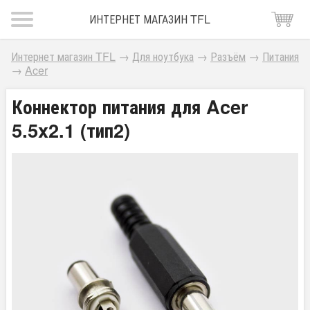
ИНТЕРНЕТ МАГАЗИН TFL
Интернет магазин TFL
→
Для ноутбука
→
Разъём
→
Питания
→
Acer
Коннектор питания для Acer
5.5x2.1 (тип2)