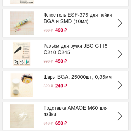
Флюс гель ESF-375 для пайки
BGA и SMD (10мл)
490
760
₽
₽
Разъём для ручки JBC C115
C210 C245
450
990
₽
₽
Шары BGA, 25000шт, 0,35мм
240
320
₽
₽
Подставка AMAOE M60 для
пайки
650
813
₽
₽