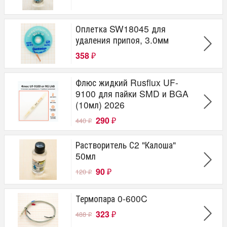
Оплетка SW18045 для
удаления припоя, 3.0мм
358
₽
Флюс жидкий Rusflux UF-
9100 для пайки SMD и BGA
(10мл) 2026
290
440
₽
₽
Растворитель С2 "Калоша"
50мл
90
120
₽
₽
Термопара 0-600C
323
488
₽
₽