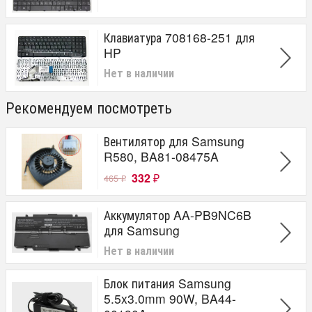
Клавиатура 708168-251 для
HP
Нет в наличии
Рекомендуем посмотреть
Вентилятор для Samsung
R580, BA81-08475A
332
465
₽
₽
Аккумулятор AA-PB9NC6B
для Samsung
Нет в наличии
Блок питания Samsung
5.5x3.0mm 90W, BA44-