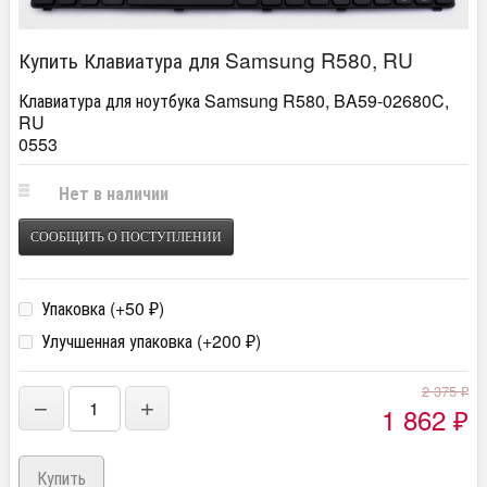
Купить Клавиатура для Samsung R580, RU
Клавиатура для ноутбука Samsung R580, BA59-02680C,
RU
0553
Нет в наличии
СООБЩИТЬ О ПОСТУПЛЕНИИ
Упаковка (+
50
)
₽
Улучшенная упаковка (+
200
)
₽
2 375
₽
−
+
1 862
₽