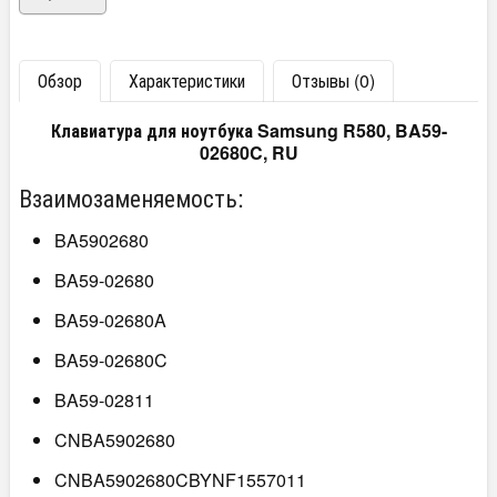
Обзор
Характеристики
Отзывы (0)
Клавиатура для ноутбука Samsung R580, BA59-
02680C, RU
Взаимозаменяемость:
BA5902680
BA59-02680
BA59-02680A
BA59-02680C
BA59-02811
CNBA5902680
CNBA5902680CBYNF1557011