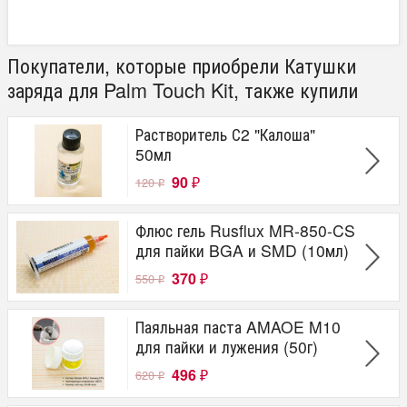
Покупатели, которые приобрели Катушки
заряда для Palm Touch Kit, также купили
Растворитель С2 "Калоша"
50мл
90
120
₽
₽
Флюс гель Rusflux MR-850-CS
для пайки BGA и SMD (10мл)
370
550
₽
₽
Паяльная паста AMAOE M10
для пайки и лужения (50г)
496
620
₽
₽