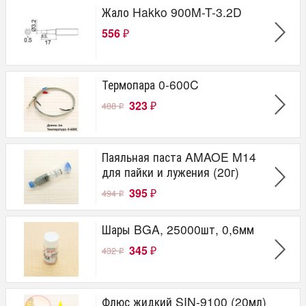
Жало Hakko 900M-T-3.2D
556
₽
Термопара 0-600C
323
488
₽
₽
Паяльная паста AMAOE M14
для пайки и лужения (20г)
395
494
₽
₽
Шары BGA, 25000шт, 0,6мм
345
432
₽
₽
Флюс жидкий SIN-9100 (20мл)