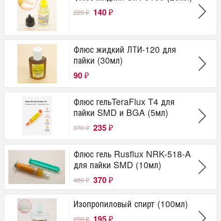
140
220
₽
₽
Флюс жидкий ЛТИ-120 для
пайки (30мл)
90
₽
Флюс гельTeraFlux T4 для
пайки SMD и BGA (5мл)
235
370
₽
₽
Флюс гель Rusflux NRK-518-A
для пайки SMD (10мл)
370
480
₽
₽
Изопропиловый спирт (100мл)
195
250
₽
₽