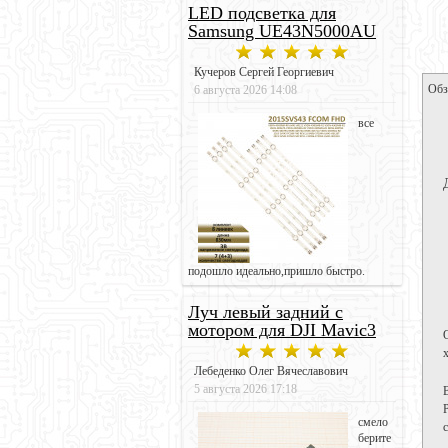
LED подсветка для
Samsung UE43N5000AU
Кучеров Сергей Георгиевич
Обз
6 августа 2026 14:08
все
подошло идеально,пришло быстро.
Луч левый задний с
мотором для DJI Mavic3
Лебеденко Олег Вячеславович
5 августа 2026 17:18
смело
берите