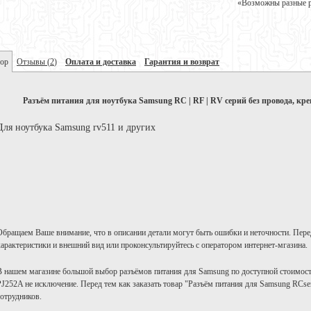
«Возможны разные ре
ор
Отзывы
(
2
)
Оплата и доставка
Гарантия и возврат
Разъём питания для ноутбука Samsung RC | RF | RV серий без провода, кр
Для ноутбука Samsung rv511 и других
Обращаем Ваше внимание, что в описании детали могут быть ошибки и неточности. Пере
характеристики и внешний вид или проконсультируйтесь с оператором интернет-мгазина.
В нашем магазине большой выбор разъёмов питания для Samsung по доступной стоимости
PJ252A не исключение. Перед тем как заказать товар "Разъём питания для Samsung RСser
сотрудников.