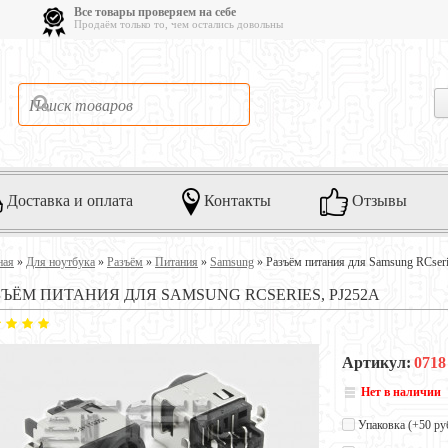
Все товары проверяем на себе
Продаём только то, чем остались довольны
Доставка и оплата
Контакты
Отзывы
ная
»
Для ноутбука
»
Разъём
»
Питания
»
Samsung
»
Разъём питания для Samsung RСser
ЗЪЁМ ПИТАНИЯ ДЛЯ SAMSUNG RСSERIES, PJ252A
Артикул:
0718
Нет в наличии
Упаковка (+
50 ру