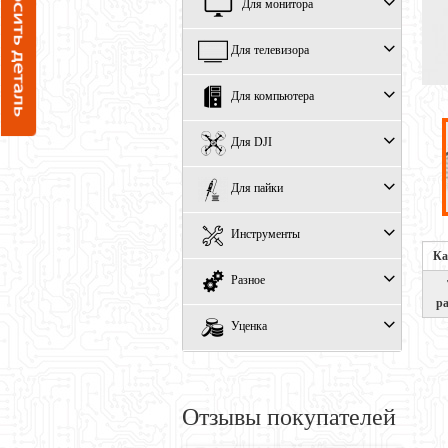
Для монитора
Для телевизора
Для компьютера
Для DJI
Для пайки
Инструменты
Ка
Разное
р
Уценка
Отзывы покупателей