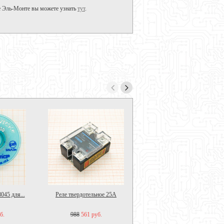
де Эль-Монте вы можете узнать
тут
.
45 для...
Реле твердотельное 25А
Толкатель для флюса AMAOE
M159
б.
988
561 руб.
550
440 руб.