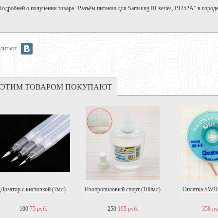
Подробней о получении товара “Разъём питания для Samsung RСseries, PJ252A” в горо
литься:
 ЭТИМ ТОВАРОМ ПОКУПАЮТ
Дозатор с кисточкой (7мл)
Изопропиловый спирт (100мл)
Оплетка SW180
100
75 руб.
250
195 руб.
358 ру