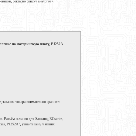
визии, согласно списку аналогов»
епление на материнскую плату, PJ252A
д заказом товара внимательно сравните
. Разъём питания для Samsung RСseries,
ies, PJ252A", узнайте цену у наших