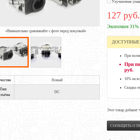
Улучшенная упак
127 руб.
Экономия 31%
«Внимательно сравнивайте с фото перед покупкой»
ДОСТУПНЫЕ
При полно
При по
руб.
10% на вс
чество
Новый
Скидка о
Тип
DC
азъёма
Этот товар добавит
СООБЩИТЬ О 