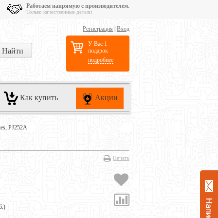
Работаем напрямую с производителем.
Только качественные детали
Регистрация
|
Вход
У Вас 1
подарок
подробнее
Как купить
Акции
ies, PJ252A
Печать
б.
)