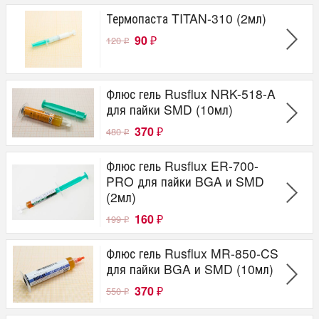
Термопаста TITAN-310 (2мл)
90
120
₽
₽
Флюс гель Rusflux NRK-518-A
для пайки SMD (10мл)
370
480
₽
₽
Флюс гель Rusflux ER-700-
PRO для пайки BGA и SMD
(2мл)
160
199
₽
₽
Флюс гель Rusflux MR-850-CS
для пайки BGA и SMD (10мл)
370
550
₽
₽