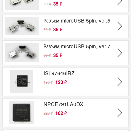
35
50
₽
₽
Разъем microUSB 5pin, ver.5
35
50
₽
₽
Разъем microUSB 5pin, ver.7
35
50
₽
₽
ISL97646IRZ
123
190
₽
₽
NPCE791LA0DX
162
223
₽
₽