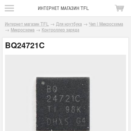
ИНТЕРНЕТ МАГАЗИН TFL
Интернет магазин TFL
→
Для ноутбука
→
Чип | Микросхема
→
Микросхема
→
Контроллер заряда
BQ24721C