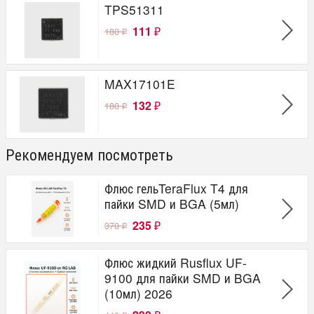
TPS51311
111
180
₽
₽
MAX17101E
132
180
₽
₽
Рекомендуем посмотреть
Флюс гельTeraFlux T4 для
пайки SMD и BGA (5мл)
235
370
₽
₽
Флюс жидкий Rusflux UF-
9100 для пайки SMD и BGA
(10мл) 2026