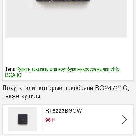
Теги:
Купить
заказать
для ноутбука
микросхема
чип
chip
BGA
IC
Покупатели, которые приобрели BQ24721C,
также купили
RT8223BGQW
96
₽