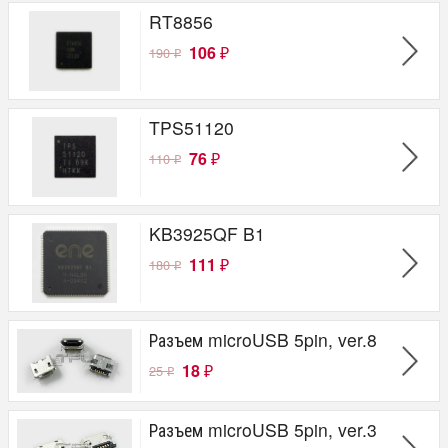
RT8856
106
190
₽
₽
TPS51120
76
110
₽
₽
KB3925QF B1
111
180
₽
₽
Разъем microUSB 5pin, ver.8
18
25
₽
₽
Разъем microUSB 5pin, ver.3