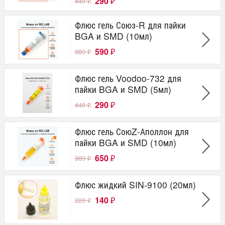
290
440
₽
₽
Флюс гель Союз-R для пайки
BGA и SMD (10мл)
590
980
₽
₽
Флюс гель Voodoo-732 для
пайки BGA и SMD (5мл)
290
440
₽
₽
Флюс гель СоюZ-Аполлон для
пайки BGA и SMD (10мл)
650
980
₽
₽
Флюс жидкий SIN-9100 (20мл)
140
220
₽
₽