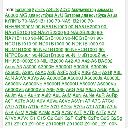
Теги:
Батарея
Купить
ASUS
АСУС
Аккумулятор
заказать
A6000
АКБ
для ноутбука
A7U
Батарея для ноутбука Asus
КУПИТЬ
70-NA51B1100
70-NA51B2100
70-
NFH5B2000M
90-NA51B1000
90-NA51B2000
90-
NA51B2100
90-NA51B2200
90-NA52B2000
90-
NA71B1100
90-NCG1B1000
90-NCG1B101
90-
NCG1B1010
90-ND01B1000
90-NDK1B1000
90-
NDM1B1000
90-NFJ1B1000
90-NFPCB1001
90-
NFPCB2001
90-NG31B1000
90-NH73B1000Z
90-
NHJ9B1000Z
90-NIL1B2000
A42-A3
A42-A6
BAS02
Asus A3
A3000
A3000E
A3000G
A3000L
A3000N
A3500L
A38N
A3Ac
A3E
A3Fc
A3Fp
A3G
A3H
A3Hf
A3L
A3N
A3Vc
A3Vp
A6
A6000Ga
A6000J
A6000Ja
A6000L
A6000N
A6000Ne
A6000R
A6000U
A6000V
A6000Va
A6000Vc
A6000Vm
A6E
A6F
A6G
A6J
A6Ja
A6Jc
A6Je
A6Jm
A6K
A6Km
A6Kt
A6L
A6M
A6N
A6Ne
A6R
A6Rp
A6T
A6Tc
A6U
A6V
A6Va
A6Vc
A6Vm
A7
A7C
A7Cd
A7D
A7Db
A7Dc
A7F
A7G
A7Gb
A7Gc
A7J
A7Jb
A7Jc
A7K
A7M
A7Mb
A7Mc
A7S
A7Sv
A7T
A7Tb
A7Tc
A7V
A7Vb
A7Vc
G1
G1S
G2
G2K
G2P
G2Pb
G2Pc
G2S
G2Sg
Z91
Z9100
Z9100E
Z9100ER
Z9100G
Z9100L
Z9100N