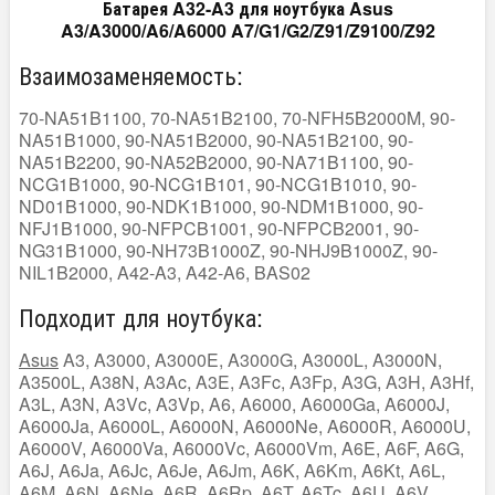
Батарея A32-A3 для ноутбука Asus
A3/A3000/A6/A6000 A7/G1/G2/Z91/Z9100/Z92
Взаимозаменяемость:
70-NA51B1100, 70-NA51B2100, 70-NFH5B2000M, 90-
NA51B1000, 90-NA51B2000, 90-NA51B2100, 90-
NA51B2200, 90-NA52B2000, 90-NA71B1100, 90-
NCG1B1000, 90-NCG1B101, 90-NCG1B1010, 90-
ND01B1000, 90-NDK1B1000, 90-NDM1B1000, 90-
NFJ1B1000, 90-NFPCB1001, 90-NFPCB2001, 90-
NG31B1000, 90-NH73B1000Z, 90-NHJ9B1000Z, 90-
NIL1B2000, A42-A3, A42-A6, BAS02
Подходит для ноутбука:
Asus
A3, A3000, A3000E, A3000G, A3000L, A3000N,
A3500L, A38N, A3Ac, A3E, A3Fc, A3Fp, A3G, A3H, A3Hf,
A3L, A3N, A3Vc, A3Vp, A6, A6000, A6000Ga, A6000J,
A6000Ja, A6000L, A6000N, A6000Ne, A6000R, A6000U,
A6000V, A6000Va, A6000Vc, A6000Vm, A6E, A6F, A6G,
A6J, A6Ja, A6Jc, A6Je, A6Jm, A6K, A6Km, A6Kt, A6L,
A6M, A6N, A6Ne, A6R, A6Rp, A6T, A6Tc, A6U, A6V,