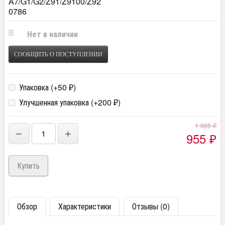
A7/G1/G2/Z91/Z9100/Z92
0786
Нет в наличии
СООБЩИТЬ О ПОСТУПЛЕНИИ
Упаковка (+
50
)
₽
Улучшенная упаковка (+
200
)
₽
1 685
₽
−
+
955
₽
Обзор
Характеристики
Отзывы (0)