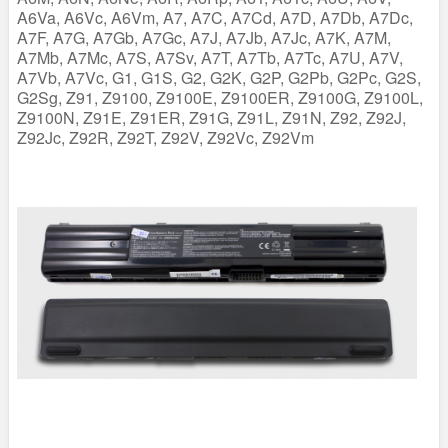
A6Va, A6Vc, A6Vm, A7, A7C, A7Cd, A7D, A7Db, A7Dc,
A7F, A7G, A7Gb, A7Gc, A7J, A7Jb, A7Jc, A7K, A7M,
A7Mb, A7Mc, A7S, A7Sv, A7T, A7Tb, A7Tc, A7U, A7V,
A7Vb, A7Vc, G1, G1S, G2, G2K, G2P, G2Pb, G2Pc, G2S,
G2Sg, Z91, Z9100, Z9100E, Z9100ER, Z9100G, Z9100L,
Z9100N, Z91E, Z91ER, Z91G, Z91L, Z91N, Z92, Z92J,
Z92Jc, Z92R, Z92T, Z92V, Z92Vc, Z92Vm