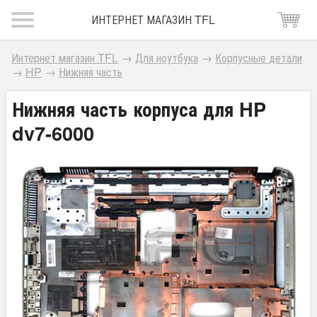
ИНТЕРНЕТ МАГАЗИН TFL
Интернет магазин TFL
→
Для ноутбука
→
Корпусные детали
→
HP
→
Нижняя часть
Нижняя часть корпуса для HP
dv7-6000