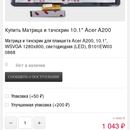
Купить Матрица и тачскрин 10.1" Acer A200
Матрица и тачскрин для планшета Acer A200, 10.1",
WSVGA 1280x800, светодиодная (LED), B101EW03
0868
Нет в наличии
СООБЩИТЬ О ПОСТУПЛЕНИИ
Упаковка (+
50
)
₽
Улучшенная упаковка (+
200
)
₽
1 490
₽
−
+
1 043
₽