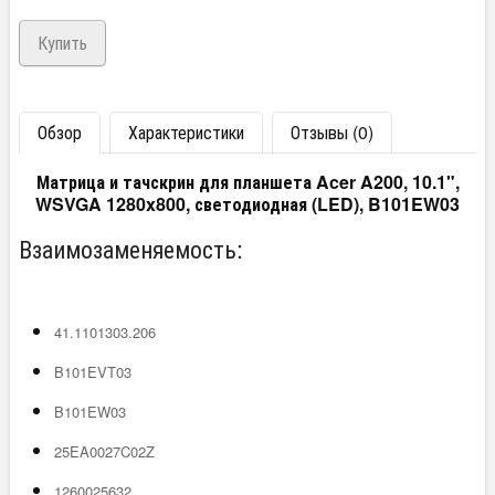
Обзор
Характеристики
Отзывы (0)
Матрица и тачскрин для планшета Acer A200, 10.1",
WSVGA 1280x800, светодиодная (LED), B101EW03
Взаимозаменяемость:
41.1101303.206
B101EVT03
B101EW03
25EA0027C02Z
1260025632