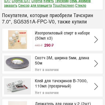
iDj7
Digma iDj7
Digma
Купить
Тачскрин
семь дюймов
заказать
Сенсор
для планшета
Touchscreen
Стекло
Покупатели, которые приобрели Тачскрин
7.0", SG5351A-FPC-V0, также купили
Изопропиловый спирт в наборе
(50мл x3)
290
440
₽
₽
Скотч 3M, ширина 5мм, длина
50м
Нет в наличии
Клей для тачскринов B-7000,
110мл (прозрачный)
Нет в наличии
Держатель для сушки v.2 (2шт)