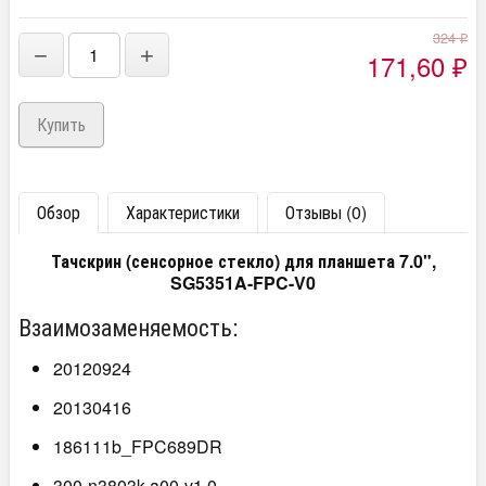
324
₽
−
+
171,60
₽
Обзор
Характеристики
Отзывы (0)
Тачскрин (сенсорное стекло) для планшета 7.0",
SG5351A-FPC-V0
Взаимозаменяемость:
20120924
20130416
186111b_FPC689DR
300-n3803k-a00-v1.0