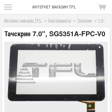
ИНТЕРНЕТ МАГАЗИН TFL
Интернет магазин TFL
→
Для планшета
→
Тачскрин
→
7.0"
Тачскрин 7.0", SG5351A-FPC-V0