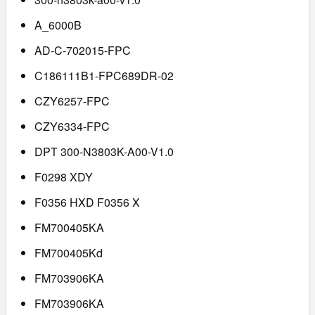
A_6000B
AD-C-702015-FPC
C186111B1-FPC689DR-02
CZY6257-FPC
CZY6334-FPC
DPT 300-N3803K-A00-V1.0
F0298 XDY
F0356 HXD F0356 X
FM700405KA
FM700405Kd
FM703906KA
FM703906KA