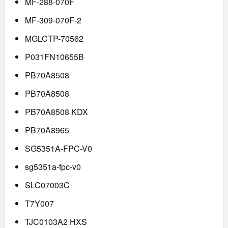
MF-288-070F
MF-309-070F-2
MGLCTP-70562
P031FN10655B
PB70A8508
PB70A8508
PB70A8508 KDX
PB70A8965
SG5351A-FPC-V0
sg5351a-fpc-v0
SLC07003C
T7Y007
TJC0103A2 HXS