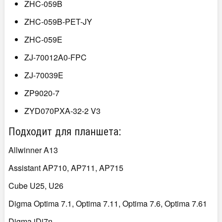
ZHC-059B
ZHC-059B-PET-JY
ZHC-059E
ZJ-70012A0-FPC
ZJ-70039E
ZP9020-7
ZYD070PXA-32-2 V3
Подходит для планшета:
Allwinner A13
Assistant AP710, AP711, AP715
Cube U25, U26
Digma Optima 7.1, Optima 7.11, Optima 7.6, Optima 7.61
Digma iDj7n