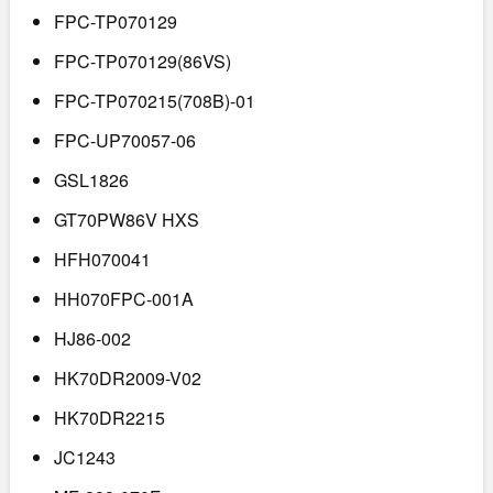
FPC-TP070129
FPC-TP070129(86VS)
FPC-TP070215(708B)-01
FPC-UP70057-06
GSL1826
GT70PW86V HXS
HFH070041
HH070FPC-001A
HJ86-002
HK70DR2009-V02
HK70DR2215
JC1243