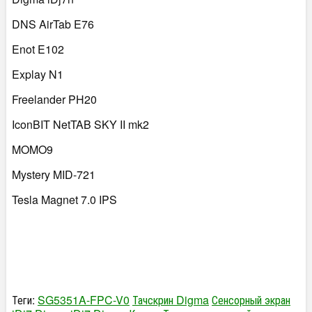
DNS AirTab E76
Enot E102
Explay N1
Freelander PH20
IconBIT NetTAB SKY II mk2
MOMO9
Mystery MID-721
Tesla Magnet 7.0 IPS
Теги:
SG5351A-FPC-V0
Тачскрин Digma
Сенсорный экран