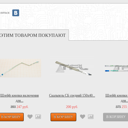
литься:
 ЭТИМ ТОВАРОМ ПОКУПАЮТ
Шлейф кнопки включения
Скальпель СБ средний 150x40...
Шлейф кнопки
для...
для..
393
247 руб.
200 руб.
375
255 