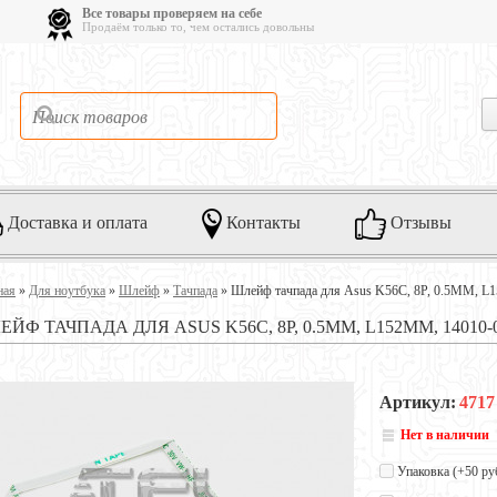
Все товары проверяем на себе
Продаём только то, чем остались довольны
Доставка и оплата
Контакты
Отзывы
ная
»
Для ноутбука
»
Шлейф
»
Тачпада
»
Шлейф тачпада для Asus K56C, 8P, 0.5MM, L
ЙФ ТАЧПАДА ДЛЯ ASUS K56C, 8P, 0.5MM, L152MM, 14010-0
Артикул:
4717
Нет в наличии
Упаковка (+
50 ру