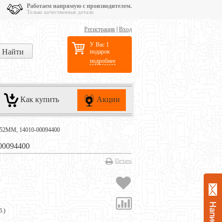
Работаем напрямую с производителем.
Только качественные детали
Регистрация
|
Вход
У Вас 1
подарок
подробнее
Как купить
Акции
152MM, 14010-00094400
0094400
Печать
б.
)