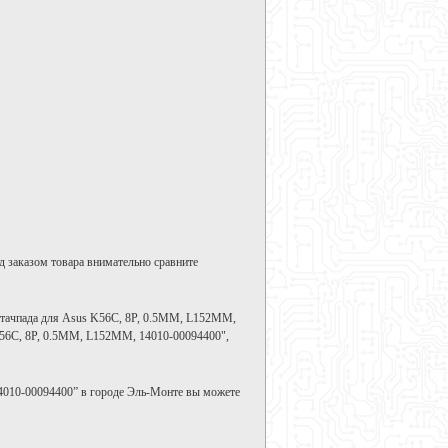
д заказом товара внимательно сравните
 тачпада для Asus K56C, 8P, 0.5MM, L152MM,
K56C, 8P, 0.5MM, L152MM, 14010-00094400",
4010-00094400” в городе Эль-Монте вы можете