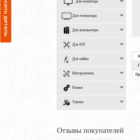
Для монитора
Для телевизора
Для компьютера
Для DJI
Для пайки
Г
Инструменты
Пр
Разное
Уценка
Отзывы покупателей