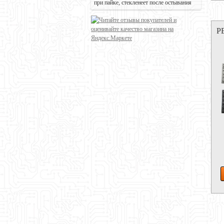
при пайке, стекленеет после остывания
Р