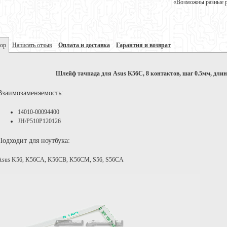
«Возможны разные ре
ор
Написать отзыв
Оплата и доставка
Гарантия и возврат
Шлейф тачпада для Asus K56C, 8 контактов, шаг 0.5мм, длин
Взаимозаменяемость:
14010-00094400
JH/P510P120126
Подходит для ноутбука:
Asus K56, K56CA, K56CB, K56CM, S56, S56CA