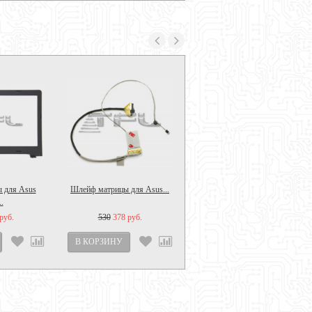
 для Asus
Шлейф матрицы для Asus...
.
руб.
530
378 руб.