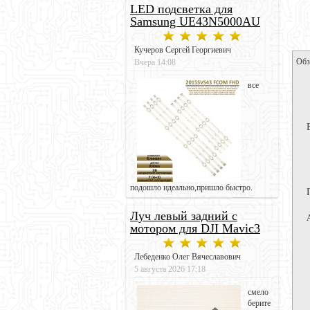
LED подсветка для
Samsung UE43N5000AU
Кучеров Сергей Георгиевич
Обз
Вчера 14:08
все
подошло идеально,пришло быстро.
Луч левый задний с
мотором для DJI Mavic3
Лебеденко Олег Вячеславович
5 августа 2026 17:18
смело
берите