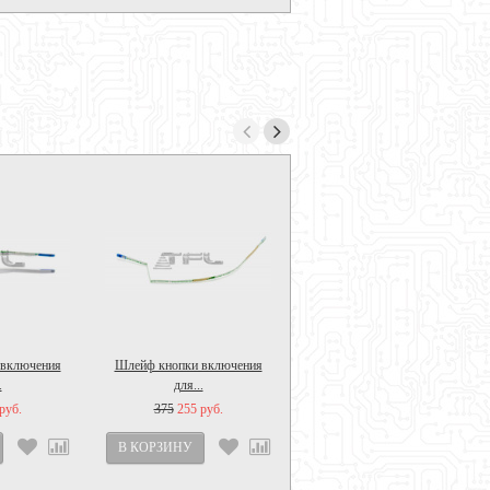
 включения
Шлейф кнопки включения
PT1502
.
для...
руб.
375
255 руб.
170
119 руб.