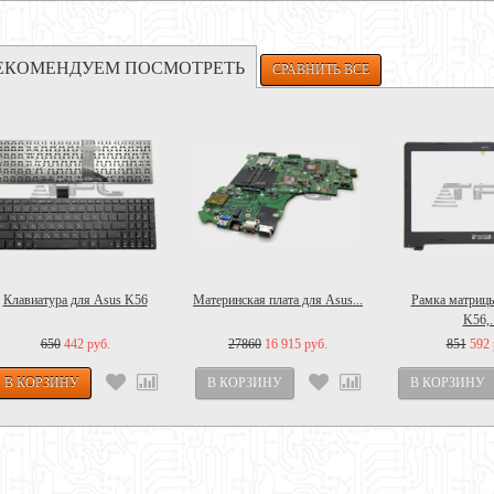
ЕКОМЕНДУЕМ ПОСМОТРЕТЬ
Клавиатура для Asus K56
Материнская плата для Asus...
Рамка матрицы
K56,..
650
442 руб.
27860
16 915 руб.
851
592 