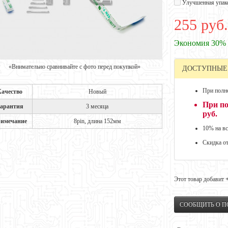
Улучшенная упак
255 руб.
Экономия 30%
«Внимательно сравнивайте с фото перед покупкой»
ДОСТУПНЫЕ
При полно
Качество
Новый
При по
арантия
3 месяца
руб.
имечание
8pin, длина 152мм
10% на вс
Скидка о
Этот товар добавит
СООБЩИТЬ О 