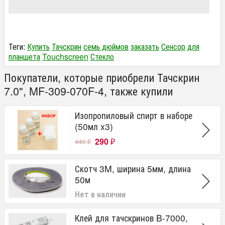
Теги:
Купить
Тачскрин
семь дюймов
заказать
Сенсор
для
планшета
Touchscreen
Стекло
Покупатели, которые приобрели Тачскрин
7.0", MF-309-070F-4, также купили
Изопропиловый спирт в наборе
(50мл x3)
290
440
₽
₽
Скотч 3M, ширина 5мм, длина
50м
Нет в наличии
Клей для тачскринов B-7000,