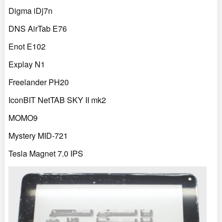
Digma iDj7n
DNS AirTab E76
Enot E102
Explay N1
Freelander PH20
IconBIT NetTAB SKY II mk2
MOMO9
Mystery MID-721
Tesla Magnet 7.0 IPS