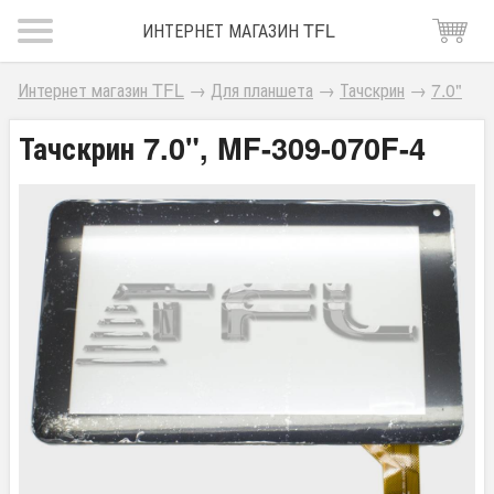
ИНТЕРНЕТ МАГАЗИН TFL
Интернет магазин TFL
→
Для планшета
→
Тачскрин
→
7.0"
Тачскрин 7.0", MF-309-070F-4