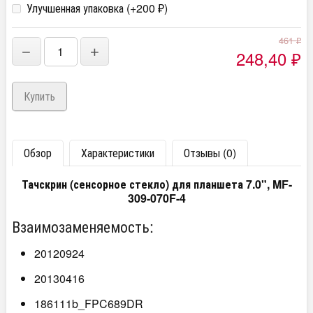
Улучшенная упаковка (+
200
)
₽
461
₽
−
+
248,40
₽
Обзор
Характеристики
Отзывы (0)
Тачскрин (сенсорное стекло) для планшета 7.0", MF-
309-070F-4
Взаимозаменяемость:
20120924
20130416
186111b_FPC689DR