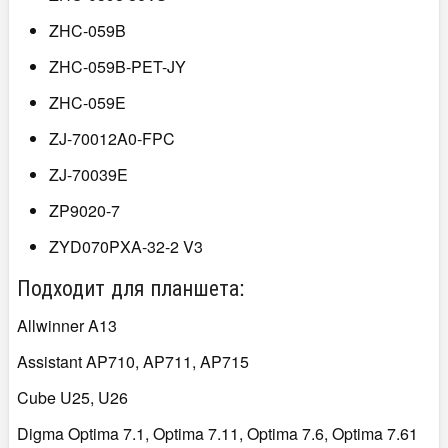
ZHC-059B
ZHC-059B-PET-JY
ZHC-059E
ZJ-70012A0-FPC
ZJ-70039E
ZP9020-7
ZYD070PXA-32-2 V3
Подходит для планшета:
Allwinner A13
Assistant AP710, AP711, AP715
Cube U25, U26
Digma Optima 7.1, Optima 7.11, Optima 7.6, Optima 7.61