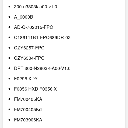
300-n3803k-a00-v1.0
A_6000B
AD-C-702015-FPC
C186111B1-FPC689DR-02
CZY6257-FPC
CZY6334-FPC
DPT 300-N3803K-A00-V1.0
F0298 XDY
F0356 HXD F0356 X
FM700405KA
FM700405Kd
FM703906KA