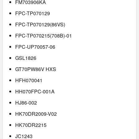
FM703906KA
FPC-TP070129
FPC-TP070129(86VS)
FPC-TP070215(708B)-01
FPC-UP70057-06
GSL1826
GT70PW86V HXS
HFH070041
HH070FPC-001A
HJ86-002
HK70DR2009-V02
HK70DR2215
JC1243