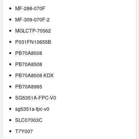
MF-288-070F
MF-309-070F-2
MGLCTP-70562
P031FN10655B
PB70A8508
PB70A8508
PB70A8508 KDX
PB70A8965
SG5351A-FPC-V0
sg5351a-fpc-v0
SLC07003C
T7Y007