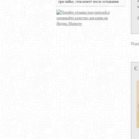
при пайке, стекленеет после остывания
Поде
С