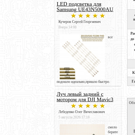
LED подсветка для
Samsung UE43N5000AU
Кучеров Сергей Георгиевич
Вчера 14:08
Ра
все
до
К
Г
подошло идеально,пришло быстро.
Луч левый задний с
мотором для DJI Mavic3
Обз
Лебеденко Олег Вячеславович
5 августа 2026 17:18
смело
берите