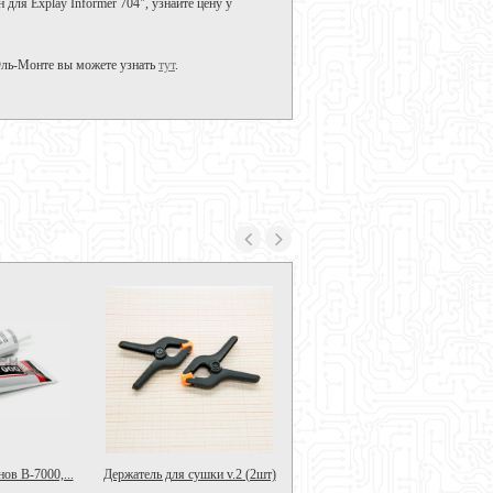
 для Explay Informer 704", узнайте цену у
 Эль-Монте вы можете узнать
тут
.
ов B-7000,...
Держатель для сушки v.2 (2шт)