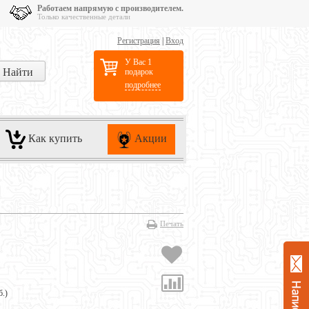
Работаем напрямую с производителем.
Только качественные детали
Регистрация
|
Вход
У Вас 1
подарок
подробнее
Как купить
Акции
Печать
б.
)