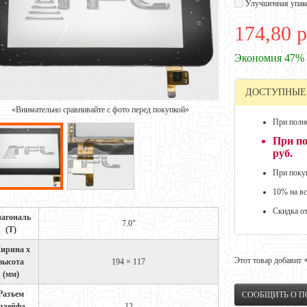
Улучшенная упак
174,80 р
Экономия 47%
ДОСТУПНЫЕ
«Внимательно сравнивайте с фото перед покупкой»
При полно
При по
руб.
При покуп
10% на вс
Скидка о
агональ
7.0"
(Т)
ирина x
Этот товар добавит
высота
194 × 117
(мм)
Разъем
СООБЩИТЬ О 
шлейфа
12