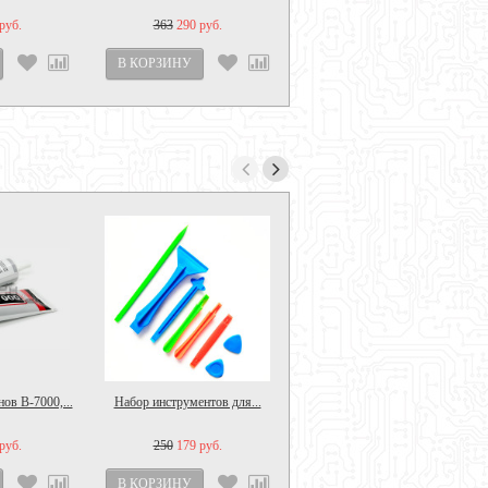
руб.
363
290 руб.
ов B-7000,...
Набор инструментов для...
Держатель для сушки...
руб.
250
179 руб.
390
300 руб.