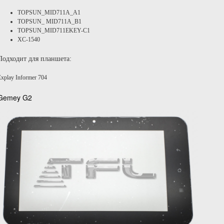
TOPSUN_MID711A_A1
TOPSUN_ MID711A_B1
TOPSUN_MID711EKEY-C1
XC-1540
Подходит для планшета:
Explay Informer 704
Gemey G2