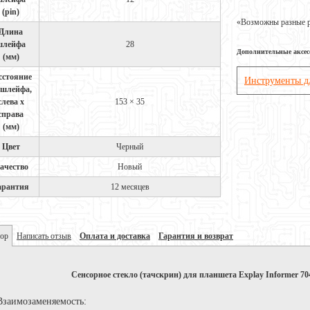
(pin)
«Возможны разные ре
Длина
шлейфа
28
Дополнительные аксе
(мм)
сстояние
Инструменты д
 шлейфа,
слева х
153 × 35
справа
(мм)
Цвет
Черный
ачество
Новый
арантия
12 месяцев
ор
Написать отзыв
Оплата и доставка
Гарантия и возврат
Сенсорное стекло (тачскрин) для планшета Explay Informer
Взаимозаменяемость: