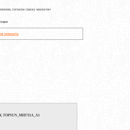
визии, согласно списку аналогов»
ссуары
ля ремонта
 704, TOPSUN_MID711A_A1