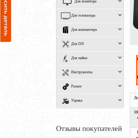
Для монитора
Для телевизора
Для компьютера
Для DJI
Для пайки
Инструменты
Разное
Ди
Уценка
Ш
Отзывы покупателей