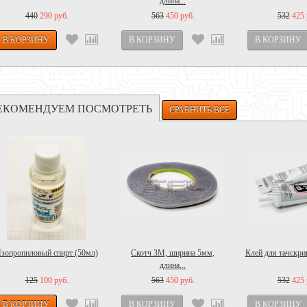
длина...
440
290 руб.
563
450 руб.
532
425 
ЕКОМЕНДУЕМ ПОСМОТРЕТЬ
зопропиловый спирт (50мл)
Скотч 3M, ширина 5мм,
Клей для тачскрин
длина...
125
100 руб.
563
450 руб.
532
425 