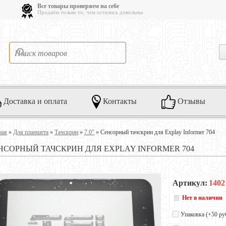
Все товары проверяем на себе
Продаём только то, чем остались довольны
Доставка и оплата
Контакты
Отзывы
ная
»
Для планшета
»
Тачскрин
»
7.0"
»
Сенсорный тачскрин для Explay Informer 704
НСОРНЫЙ ТАЧСКРИН ДЛЯ EXPLAY INFORMER 704
Артикул:
1402
Нет в наличии
Упаковка (+
50 ру