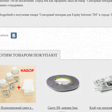
Informer 704 не исключение. Перед тем как оформить заказ на товар "Сенсорный тачскрин
наших сотрудников.
Подробней о получении товара “Сенсорный тачскрин для Explay Informer 704” в городе
литься:
 ЭТИМ ТОВАРОМ ПОКУПАЮТ
Изопропиловый спирт в...
Скотч 3M, ширина 5мм,
Клей для тачскрин