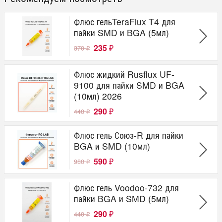
Флюс гельTeraFlux T4 для
пайки SMD и BGA (5мл)
235
370
₽
₽
Флюс жидкий Rusflux UF-
9100 для пайки SMD и BGA
(10мл) 2026
290
440
₽
₽
Флюс гель Союз-R для пайки
BGA и SMD (10мл)
590
980
₽
₽
Флюс гель Voodoo-732 для
пайки BGA и SMD (5мл)
290
440
₽
₽