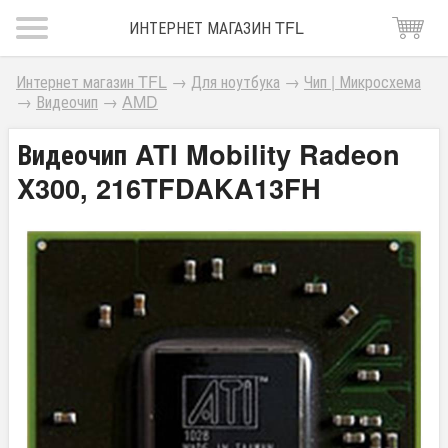
ИНТЕРНЕТ МАГАЗИН TFL
Интернет магазин TFL
→
Для ноутбука
→
Чип | Микросхема
→
Видеочип
→
AMD
Видеочип ATI Mobility Radeon
X300, 216TFDAKA13FH