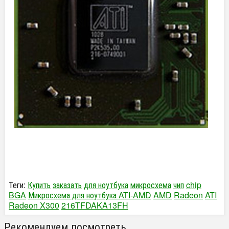
Теги:
Купить
заказать
для ноутбука
микросхема
чип
chip
BGA
Микросхема для ноутбука ATI-AMD
AMD
Radeon
ATI
Radeon X300
216TFDAKA13FH
Рекомендуем посмотреть