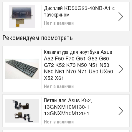
Дисплей KD50G23-40NB-A1 с
тачскрином
Нет в наличии
Рекомендуем посмотреть
Клавиатура для ноутбука Asus
A52 F50 F70 G51 G53 G60
G72 K52 K73 N50 N51 N53
N60 N61 N70 N71 U50 UX50
X52 X61
Нет в наличии
Петли для Asus K52,
13GNXM10M130-1
13GNXM10M120-1
Нет в наличии