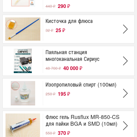
290
440
₽
₽
Кисточка для флюса
25
32
₽
₽
Паяльная станция
многоканальная Сириус
40 000
48 700
₽
₽
Изопропиловый спирт (100мл)
195
250
₽
₽
Флюс гель Rusflux MR-850-CS
для пайки BGA и SMD (10мл)
370
550
₽
₽