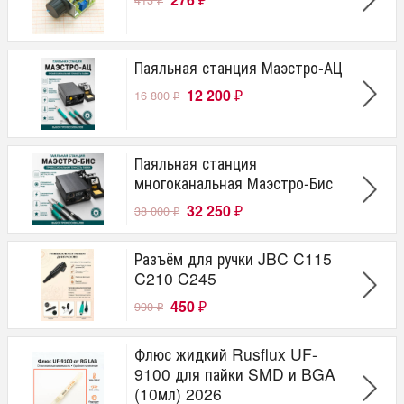
₽
₽
Паяльная станция Маэстро-АЦ
12 200
16 800
₽
₽
Паяльная станция
многоканальная Маэстро-Бис
32 250
38 000
₽
₽
Разъём для ручки JBC C115
C210 C245
450
990
₽
₽
Флюс жидкий Rusflux UF-
9100 для пайки SMD и BGA
(10мл) 2026