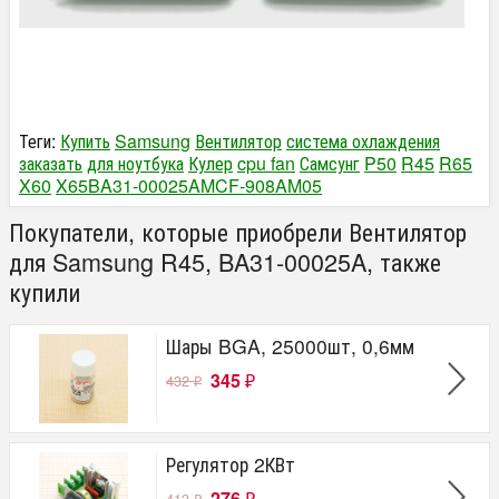
Теги:
Купить
Samsung
Вентилятор
система охлаждения
заказать
для ноутбука
Кулер
cpu fan
Самсунг
P50
R45
R65
X60
X65​
BA31-00025A​
MCF-908AM05​
Покупатели, которые приобрели Вентилятор
для Samsung R45, BA31-00025A, также
купили
Шары BGA, 25000шт, 0,6мм
345
432
₽
₽
Регулятор 2КВт
276
413