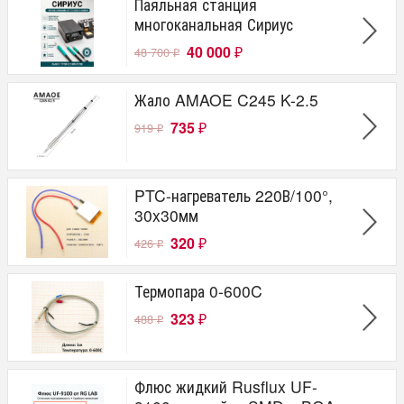
Паяльная станция
многоканальная Сириус
40 000
48 700
₽
₽
Жало AMAOE C245 K-2.5
735
919
₽
₽
PTC-нагреватель 220В/100°,
30x30мм
320
426
₽
₽
Термопара 0-600C
323
488
₽
₽
Флюс жидкий Rusflux UF-