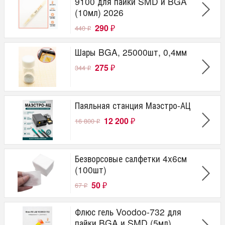
9100 для пайки SMD и BGA
(10мл) 2026
290
440
₽
₽
Шары BGA, 25000шт, 0,4мм
275
344
₽
₽
Паяльная станция Маэстро-АЦ
12 200
16 800
₽
₽
Безворсовые салфетки 4x6см
(100шт)
50
67
₽
₽
Флюс гель Voodoo-732 для
пайки BGA и SMD (5мл)