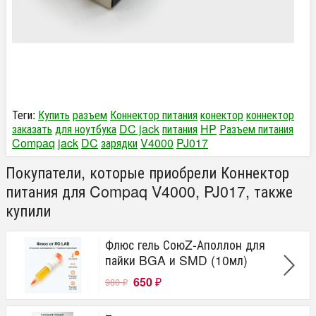
Теги:
Купить
разъем
Коннектор питания
конектор
коннектор
заказать
для ноутбука
DC jack
питания
HP
Разъем питания
Compaq
jack
DC
зарядки
V4000
PJ017
Покупатели, которые приобрели Коннектор
питания для Compaq V4000, PJ017, также
купили
Флюс гель СоюZ-Аполлон для
пайки BGA и SMD (10мл)
650
980
₽
₽