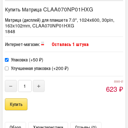
Купить Матрица CLAA070NP01HXG
Матрица (дисплей) для планшета 7.0", 1024x600, 30pin,
163x102mm, CLAA070NP01HXG
1848
Интернет-магазин:
Осталась 1 штука
Упаковка (+
50
)
₽
Улучшенная упаковка (+
200
)
₽
890
₽
−
+
623
₽
Обзор
Характеристики
Отзывы (0)