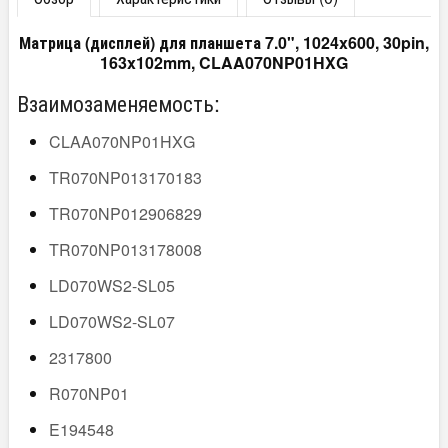
Матрица (дисплей) для планшета 7.0", 1024x600, 30pin,
163x102mm, CLAA070NP01HXG
Взаимозаменяемость:
CLAA070NP01HXG
TR070NP013170183
TR070NP012906829
TR070NP013178008
LD070WS2-SL05
LD070WS2-SL07
2317800
R070NP01
E194548