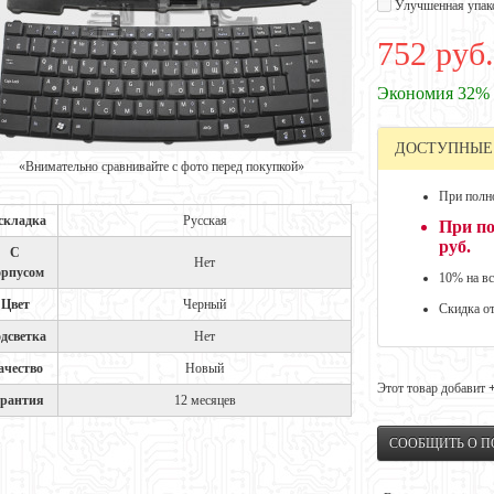
Улучшенная упак
752 руб.
Экономия 32%
ДОСТУПНЫЕ
«Внимательно сравнивайте с фото перед покупкой»
При полно
складка
Русская
При по
руб.
С
Нет
орпусом
10% на вс
Цвет
Черный
Скидка о
дсветка
Нет
ачество
Новый
Этот товар добавит
арантия
12 месяцев
СООБЩИТЬ О 