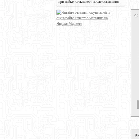
при пайке, стекленеет после остывания
С
Р