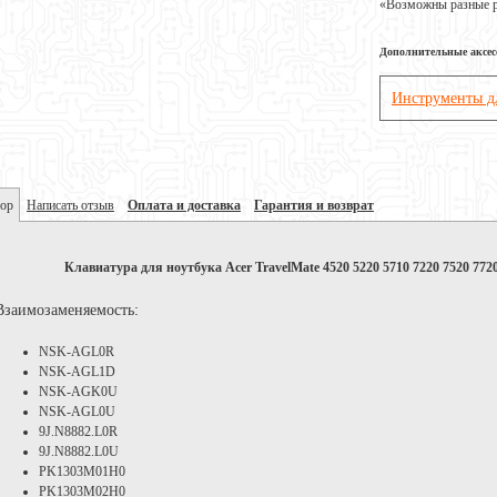
«Возможны разные ре
Дополнительные аксе
Инструменты д
ор
Написать отзыв
Оплата и доставка
Гарантия и возврат
Клавиатура для ноутбука Acer TravelMate 4520 5220 5710 7220 7520 7720
Взаимозаменяемость:
NSK-AGL0R
NSK-AGL1D
NSK-AGK0U
NSK-AGL0U
9J.N8882.L0R
9J.N8882.L0U
PK1303M01H0
PK1303M02H0