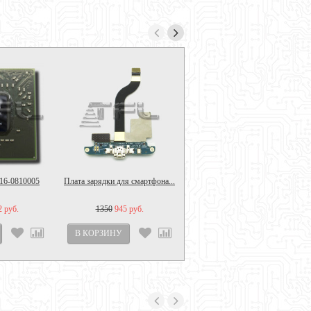
16-0810005
Плата зарядки для смартфона...
Матрица 13.3",...
2 руб.
1350
945 руб.
4380
2 933 руб.