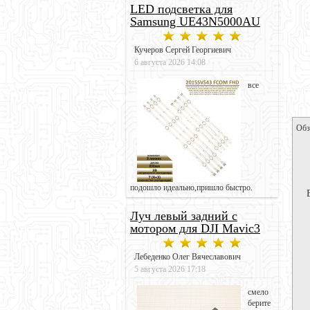
LED подсветка для
Samsung UE43N5000AU
Кучеров Сергей Георгиевич
6 августа 2026 14:08
все
Обз
подошло идеально,пришло быстро.
Луч левый задний с
мотором для DJI Mavic3
Лебеденко Олег Вячеславович
5 августа 2026 17:18
смело
берите