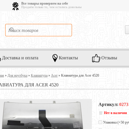
Все товары проверяем на себе
Продаём только то, чем остались довольны
Доставка и оплата
Контакты
Отзывы
ная
»
Для ноутбука
»
Клавиатура
»
Acer
»
Клавиатура для Acer 4520
АВИАТУРА ДЛЯ ACER 4520
Артикул:
0273
Нет в наличии
Упаковка (+
50 ру