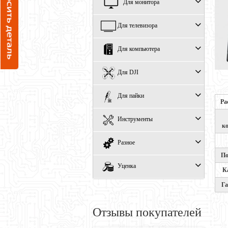
Для монитора
Для телевизора
Для компьютера
Для DJI
Для пайки
Ра
Инструменты
к
Разное
По
Уценка
К
Г
Отзывы покупателей