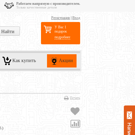
Работаем напрямую с производителем.
Только качественные детали
Регистрация
|
Вход
У Вас 1
подарок
подробнее
Как купить
Акции
Печать
б.
)