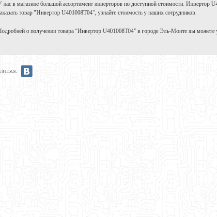
У нас в магазине большой ассортимент инверторов по доступной стоимости. Инвертор U
заказать товар "Инвертор U401008T04", узнайте стоимость у наших сотрудников.
Подробней о получении товара “Инвертор U401008T04” в городе Эль-Монте вы можете 
литься: