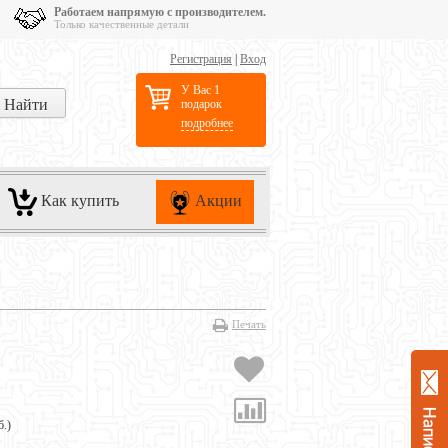
Работаем напрямую с производителем.
Только качественные детали
Регистрация
|
Вход
У Вас 1
подарок
подробнее
Как купить
Акции
Печать
б.
)