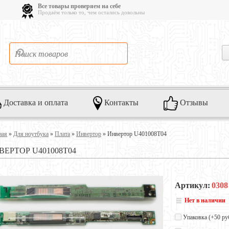
Все товары проверяем на себе
Продаём только то, чем остались довольны
Доставка и оплата
Контакты
Отзывы
ная
»
Для ноутбука
»
Плата
»
Инвертор
»
Инвертор U401008T04
ВЕРТОР U401008T04
Артикул:
0308
Нет в наличии
Упаковка (+
50 ру