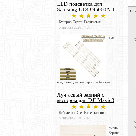
LED подсветка для
Samsung UE43N5000AU
Обз
Кучеров Сергей Георгиевич
6 августа 2026 14:08
все
подошло идеально,пришло быстро.
Луч левый задний с
мотором для DJI Mavic3
Лебеденко Олег Вячеславович
5 августа 2026 17:18
смело
берите