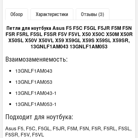
Обзор
Характеристики
Отзывы (3)
Петли для ноутбука Asus F5 F5C F5GL F5JR F5M F5N
F5R F5RL F5SL F5SR F5V F5VL X50 X50C X50M X50R
X50SL X50V X50VL X59 X59GL X59S X59SL X59SR,
13GNLF1AM043 13GNLF1AM053
Взаимозаменяемость:
13GNLF1AM043
13GNLF1AM053
13GNLF1AM043-1
13GNLF1AM053-1
Подходит для ноутбука:
Asus F5, F5C, F5GL, F5JR, F5M, F5N, F5R, F5RL, F5SL,
F5SR, F5V, F5VL