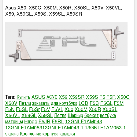
Asus X50, X50C, X50M, X50R, X50SL, X50V, X50VL,
X59, X59GL, X59S, X59SL, X59SR
Теги:
Купить
ASUS
АСУС
X59
X59SR
X59S
F5
F5R
X50C
X50V
Петли
заказать
для ноутбука
LCD
F5C
F5GL
F5M
F5N
F5SL
F5Sr
F5V
F5VL
X50
X50M
X50R
X50SL
X50VL
X59GL
X59SL
Петля
Шарнир
брекет
нетбука
матрицы
Hinge
F5JR
F5RL
13GNLF1AM043​
13GNLF1AM053​
13GNLF1AM043-1
13GNLF1AM053-1​
экрана
Крепление
корпуса
крышки