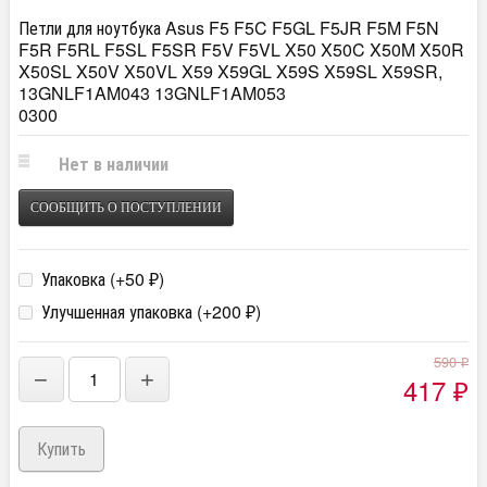
Петли для ноутбука Asus F5 F5C F5GL F5JR F5M F5N
F5R F5RL F5SL F5SR F5V F5VL X50 X50C X50M X50R
X50SL X50V X50VL X59 X59GL X59S X59SL X59SR,
13GNLF1AM043 13GNLF1AM053
0300
Нет в наличии
СООБЩИТЬ О ПОСТУПЛЕНИИ
Упаковка (+
50
)
₽
Улучшенная упаковка (+
200
)
₽
590
₽
−
+
417
₽