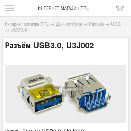
ИНТЕРНЕТ МАГАЗИН TFL
Интернет магазин TFL
→
Для ноутбука
→
Разъём
→
USB
→
USB3.0
Разъём USB3.0, U3J002
Купить Разъём USB3.0, U3J002