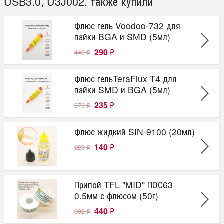
USB3.0, U3J002, также купили
Флюс гель Voodoo-732 для
пайки BGA и SMD (5мл)
290
440
₽
₽
Флюс гельTeraFlux T4 для
пайки SMD и BGA (5мл)
235
370
₽
₽
Флюс жидкий SIN-9100 (20мл)
140
220
₽
₽
Припой TFL "MID" ПОС63
0.5мм с флюсом (50г)
440
682
₽
₽