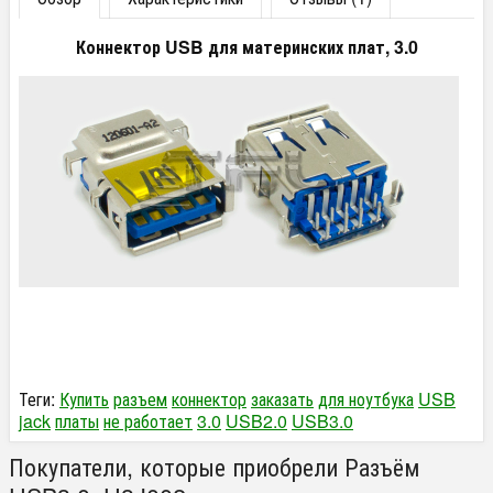
Коннектор USB для материнских плат, 3.0
Теги:
Купить
разъем
коннектор
заказать
для ноутбука
USB
jack
платы
не работает
3.0
USB2.0
USB3.0
Покупатели, которые приобрели Разъём