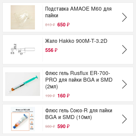
Подставка AMAOE M60 для
пайки
650
813
₽
₽
Жало Hakko 900M-T-3.2D
556
₽
Флюс гель Rusflux ER-700-
PRO для пайки BGA и SMD
(2мл)
160
199
₽
₽
Флюс гель Союз-R для пайки
BGA и SMD (10мл)
590
980
₽
₽