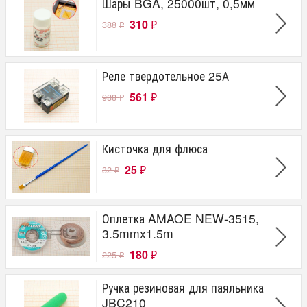
Шары BGA, 25000шт, 0,5мм
310
388
₽
₽
Реле твердотельное 25А
561
988
₽
₽
Кисточка для флюса
25
32
₽
₽
Оплетка AMAOE NEW-3515,
3.5mmx1.5m
180
225
₽
₽
Ручка резиновая для паяльника
JBC210