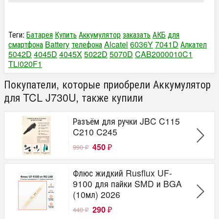
Теги:
Батарея
Купить
Аккумулятор
заказать
АКБ
для
смартфона
Battery
телефона
Alcatel
6036Y
7041D
Алкател
5042D
4045D
4045X
5022D
5070D
CAB2000010C1
TLi020F1
Покупатели, которые приобрели Аккумулятор
для TCL J730U, также купили
Разъём для ручки JBC C115
C210 C245
450
990
₽
₽
Флюс жидкий Rusflux UF-
9100 для пайки SMD и BGA
(10мл) 2026
290
440
₽
₽