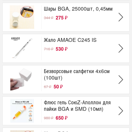
Шары BGA, 25000шт, 0,45мм
275
344
₽
₽
Жало AMAOE C245 IS
530
716
₽
₽
Безворсовые салфетки 4x6см
(100шт)
50
67
₽
₽
Флюс гель СоюZ-Аполлон для
пайки BGA и SMD (10мл)
650
980
₽
₽