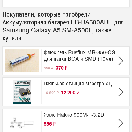
Покупатели, которые приобрели
Аккумуляторная батарея EB-BA500ABE для
Samsung Galaxy A5 SM-A500F, также
купили
Флюс гель Rusflux MR-850-CS
для пайки BGA и SMD (10мл)
370
550
₽
₽
Паяльная станция Маэстро-АЦ
12 200
16 800
₽
₽
Жало Hakko 900M-T-3.2D
556
₽