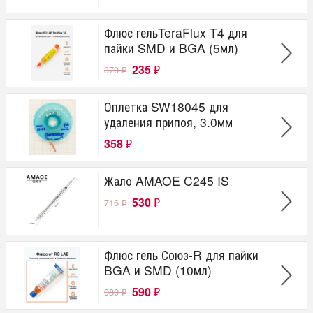
Флюс гельTeraFlux T4 для
пайки SMD и BGA (5мл)
235
370
₽
₽
Оплетка SW18045 для
удаления припоя, 3.0мм
358
₽
Жало AMAOE C245 IS
530
716
₽
₽
Флюс гель Союз-R для пайки
BGA и SMD (10мл)
590
980
₽
₽