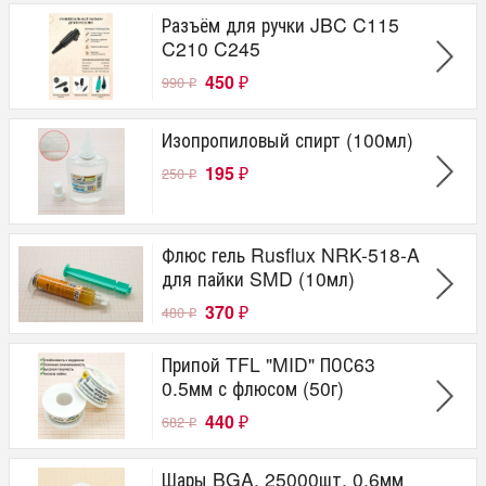
Разъём для ручки JBC C115
C210 C245
450
990
₽
₽
Изопропиловый спирт (100мл)
195
250
₽
₽
Флюс гель Rusflux NRK-518-A
для пайки SMD (10мл)
370
480
₽
₽
Припой TFL "MID" ПОС63
0.5мм с флюсом (50г)
440
682
₽
₽
Шары BGA, 25000шт, 0,6мм