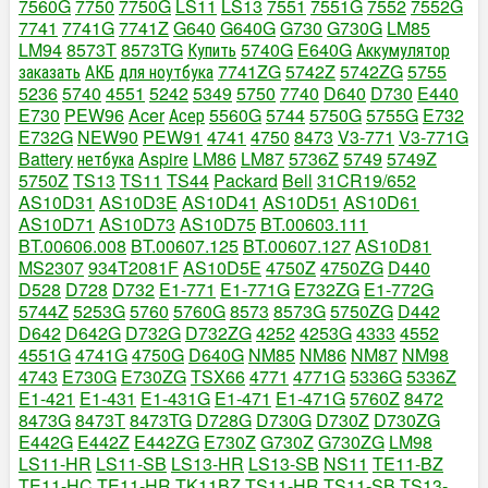
7560G
7750
7750G
LS11
LS13
7551
7551G
7552
7552G
7741
7741G
7741Z
G640
G640G
G730
G730G
LM85
LM94
8573T
8573TG
Купить
5740G
E640G
Аккумулятор
заказать
АКБ
для ноутбука
7741ZG
5742Z
5742ZG
5755
5236
5740
4551
5242
5349
5750
7740
D640
D730
E440
E730
PEW96
Acer
Асер
5560G
5744
5750G
5755G
E732
E732G
NEW90
PEW91
4741
4750
8473
V3-771
V3-771G
Battery
нетбука
Aspire
LM86
LM87
5736Z
5749
5749Z
5750Z
TS13
TS11
TS44
Packard
Bell
31CR19/652
AS10D31
AS10D3E
AS10D41
AS10D51
AS10D61
AS10D71
AS10D73
AS10D75
BT.00603.111
BT.00606.008
BT.00607.125
BT.00607.127
AS10D81
MS2307
934T2081F
AS10D5E
4750Z
4750ZG
D440
D528
D728
D732
E1-771
E1-771G
E732ZG
E1-772G
5744Z
5253G
5760
5760G
8573
8573G
5750ZG
D442
D642
D642G
D732G
D732ZG
4252
4253G
4333
4552
4551G
4741G
4750G
D640G
NM85
NM86
NM87
NM98
4743
E730G
E730ZG
TSX66
4771
4771G
5336G
5336Z
E1-421
E1-431
E1-431G
E1-471
E1-471G
5760Z
8472
8473G
8473T
8473TG
D728G
D730G
D730Z
D730ZG
E442G
E442Z
E442ZG
E730Z
G730Z
G730ZG
LM98
LS11-HR
LS11-SB
LS13-HR
LS13-SB
NS11
TE11-BZ
TE11-HC
TE11-HR
TK11BZ
TS11-HR
TS11-SB
TS13-