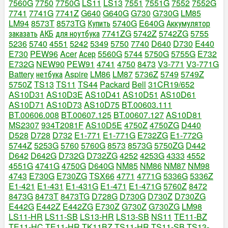
7560G
7750
7750G
LS11
LS13
7551
7551G
7552
7552G
7741
7741G
7741Z
G640
G640G
G730
G730G
LM85
LM94
8573T
8573TG
Купить
5740G
E640G
Аккумулятор
заказать
АКБ
для ноутбука
7741ZG
5742Z
5742ZG
5755
5236
5740
4551
5242
5349
5750
7740
D640
D730
E440
E730
PEW96
Acer
Асер
5560G
5744
5750G
5755G
E732
E732G
NEW90
PEW91
4741
4750
8473
V3-771
V3-771G
Battery
нетбука
Aspire
LM86
LM87
5736Z
5749
5749Z
5750Z
TS13
TS11
TS44
Packard
Bell
31CR19/652
AS10D31
AS10D3E
AS10D41
AS10D51
AS10D61
AS10D71
AS10D73
AS10D75
BT.00603.111
BT.00606.008
BT.00607.125
BT.00607.127
AS10D81
MS2307
934T2081F
AS10D5E
4750Z
4750ZG
D440
D528
D728
D732
E1-771
E1-771G
E732ZG
E1-772G
5744Z
5253G
5760
5760G
8573
8573G
5750ZG
D442
D642
D642G
D732G
D732ZG
4252
4253G
4333
4552
4551G
4741G
4750G
D640G
NM85
NM86
NM87
NM98
4743
E730G
E730ZG
TSX66
4771
4771G
5336G
5336Z
E1-421
E1-431
E1-431G
E1-471
E1-471G
5760Z
8472
8473G
8473T
8473TG
D728G
D730G
D730Z
D730ZG
E442G
E442Z
E442ZG
E730Z
G730Z
G730ZG
LM98
LS11-HR
LS11-SB
LS13-HR
LS13-SB
NS11
TE11-BZ
TE11-HC
TE11-HR
TK11BZ
TS11-HR
TS11-SB
TS13-