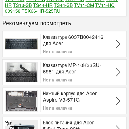
HR
TS13-SB
TS44-HR
TS44-SB
TV11-CM
TV11-HC
009158
TSX66-HR-525RU
Рекомендуем посмотреть
Клавиатура 6037B0042416
для Acer
Нет в наличии
Клавиатура MP-10K33SU-
6981 для Acer
Нет в наличии
Нижний корпус для Acer
Aspire V3-571G
Нет в наличии
Блок питания для Acer
5.5x1.7mm 90W