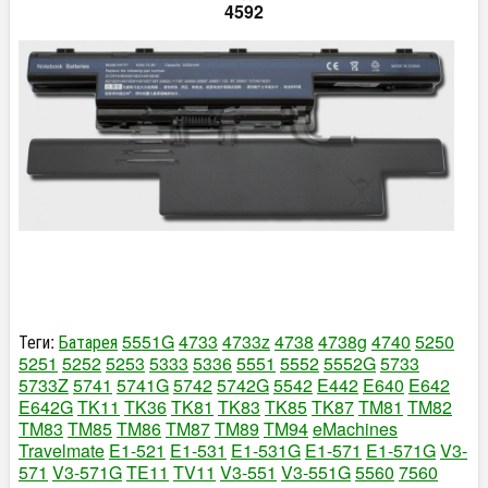
4592
Теги:
Батарея
5551G
4733
4733z
4738
4738g
4740
5250
5251
5252
5253
5333
5336
5551
5552
5552G
5733
5733Z
5741
5741G
5742
5742G
5542
E442
E640
E642
E642G
TK11
TK36
TK81
TK83
TK85
TK87
TM81
TM82
TM83
TM85
TM86
TM87
TM89
TM94
eMachines
Travelmate
E1-521
E1-531
E1-531G
E1-571
E1-571G
V3-
571
V3-571G
TE11
TV11
V3-551
V3-551G
5560
7560