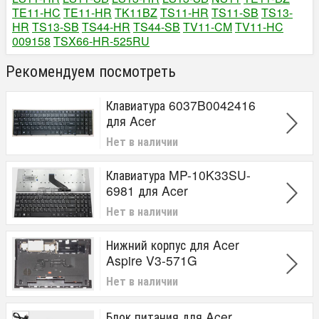
TE11-HC
TE11-HR
TK11BZ
TS11-HR
TS11-SB
TS13-
HR
TS13-SB
TS44-HR
TS44-SB
TV11-CM
TV11-HC
009158
TSX66-HR-525RU
Рекомендуем посмотреть
Клавиатура 6037B0042416
для Acer
Нет в наличии
Клавиатура MP-10K33SU-
6981 для Acer
Нет в наличии
Нижний корпус для Acer
Aspire V3-571G
Нет в наличии
Блок питания для Acer