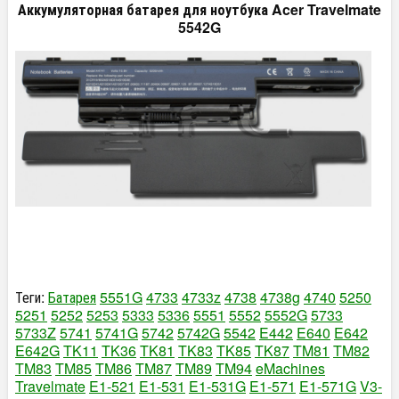
Аккумуляторная батарея для ноутбука Acer Travelmate
5542G
Теги:
Батарея
5551G
4733
4733z
4738
4738g
4740
5250
5251
5252
5253
5333
5336
5551
5552
5552G
5733
5733Z
5741
5741G
5742
5742G
5542
E442
E640
E642
E642G
TK11
TK36
TK81
TK83
TK85
TK87
TM81
TM82
TM83
TM85
TM86
TM87
TM89
TM94
eMachines
Travelmate
E1-521
E1-531
E1-531G
E1-571
E1-571G
V3-