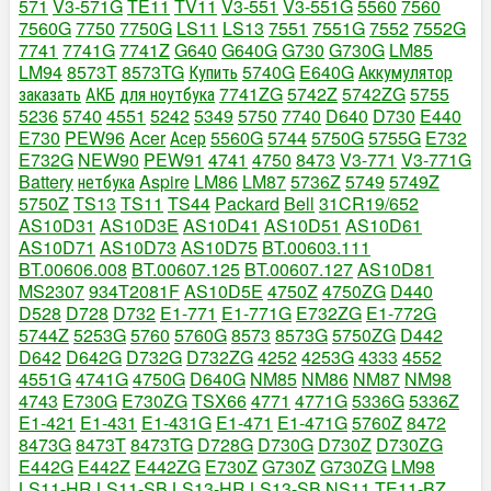
571
V3-571G
TE11
TV11
V3-551
V3-551G
5560
7560
7560G
7750
7750G
LS11
LS13
7551
7551G
7552
7552G
7741
7741G
7741Z
G640
G640G
G730
G730G
LM85
LM94
8573T
8573TG
Купить
5740G
E640G
Аккумулятор
заказать
АКБ
для ноутбука
7741ZG
5742Z
5742ZG
5755
5236
5740
4551
5242
5349
5750
7740
D640
D730
E440
E730
PEW96
Acer
Асер
5560G
5744
5750G
5755G
E732
E732G
NEW90
PEW91
4741
4750
8473
V3-771
V3-771G
Battery
нетбука
Aspire
LM86
LM87
5736Z
5749
5749Z
5750Z
TS13
TS11
TS44
Packard
Bell
31CR19/652
AS10D31
AS10D3E
AS10D41
AS10D51
AS10D61
AS10D71
AS10D73
AS10D75
BT.00603.111
BT.00606.008
BT.00607.125
BT.00607.127
AS10D81
MS2307
934T2081F
AS10D5E
4750Z
4750ZG
D440
D528
D728
D732
E1-771
E1-771G
E732ZG
E1-772G
5744Z
5253G
5760
5760G
8573
8573G
5750ZG
D442
D642
D642G
D732G
D732ZG
4252
4253G
4333
4552
4551G
4741G
4750G
D640G
NM85
NM86
NM87
NM98
4743
E730G
E730ZG
TSX66
4771
4771G
5336G
5336Z
E1-421
E1-431
E1-431G
E1-471
E1-471G
5760Z
8472
8473G
8473T
8473TG
D728G
D730G
D730Z
D730ZG
E442G
E442Z
E442ZG
E730Z
G730Z
G730ZG
LM98
LS11-HR
LS11-SB
LS13-HR
LS13-SB
NS11
TE11-BZ