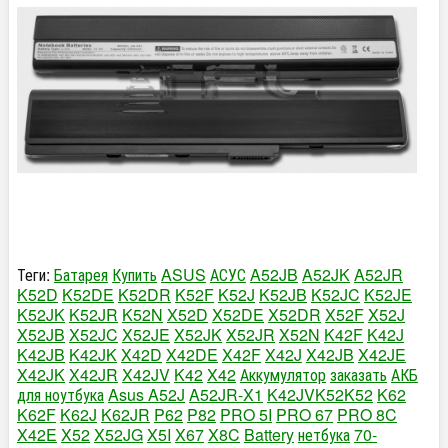
Теги:
Батарея
Купить
ASUS
АСУС
A52JB
A52JK
A52JR
K52D
K52DE
K52DR
K52F
K52J
K52JB
K52JC
K52JE
K52JK
K52JR
K52N
X52D
X52DE
X52DR
X52F
X52J
X52JB
X52JC
X52JE
X52JK
X52JR
X52N
K42F
K42J
K42JB
K42JK
X42D
X42DE
X42F
X42J
X42JB
X42JE
X42JK
X42JR
X42JV
K42
X42
Аккумулятор
заказать
АКБ
для ноутбука
Asus A52J
A52JR-X1
K42JVK52K52
K62
K62F
K62J
K62JR
P62
P82
PRO 5I
PRO 67
PRO 8C
X42E
X52
X52JG
X5I
X67
X8C
Battery
нетбука
70-