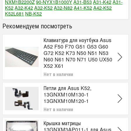
NXM1B2200Z
90-NYX1B1000Y
A31-B53
A31-K42
A31-
K52
A32-K42
A32-K52
A32-N82
A41-K52
A42-K52
K52L681
NB-K52
Рекомендуем посмотреть
Клавиатура для ноутбука Asus
A52 F50 F70 G51 G53 G60
G72 K52 K73 N50 N51 N53
N60 N61 N70 N71 U50 UX50
X52 X61
Нет в наличии
Петли для Asus K52,
13GNXM10M130-1
13GNXM10M120-1
Нет в наличии
Крышка матрицы
13GNXM3AP011-1 для Asus