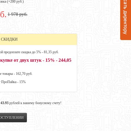
овка (+
200 руб.
)
б.
1 978 руб.
 СКИДКИ
й предоплате скидка до 5% - 81,35 руб.
купке от двух штук - 15% - 244,05
е товары - 162,70 руб.
т ПроПайка - 15%
+43.93
рублей к вашему бонусному счету!
ПОСТУПЛЕНИИ