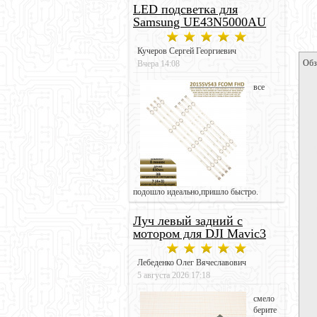
LED подсветка для
Samsung UE43N5000AU
Кучеров Сергей Георгиевич
Обз
Вчера 14:08
все
подошло идеально,пришло быстро.
Луч левый задний с
мотором для DJI Mavic3
Лебеденко Олег Вячеславович
5 августа 2026 17:18
смело
берите