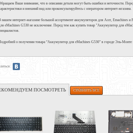
Обращаем Ваше внимание, что в описании детали могут быть ошибки и неточности. Пере
характеристики и внешний вид или проконсультируйтесь с оператором интернет-мгазина.
В нашем интернет-магазине большой ассортимент аккумуляторов для Acer, Emachines и P
для eMachines G530 не исключение. Перед тем как купить товар "Аккумулятор для eMach
специалистов.
Подробней о получении товара “Аккумулятор для eMachines G530” в городе Эль-Монте
литься:
ЕКОМЕНДУЕМ ПОСМОТРЕТЬ