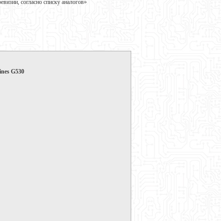
визии, согласно списку аналогов»
nes G530