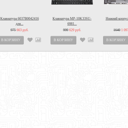
Клавиатура 6037B0042416
Клавиатура MP-10K33SU-
Нижний корпус 
для...
6981...
975
663 руб.
999
629 руб.
1640
1 09