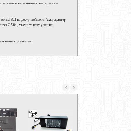
д заказом товара внимательно сравните
ackard Bell по доступной цене. Аккумулятор
ines G530", уточните цену у наших
 вы можете узнать
тут
.