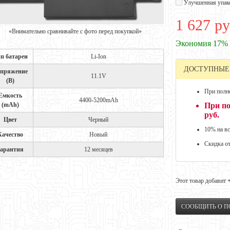
Улучшенная упак
1 627 ру
«Внимательно сравнивайте с фото перед покупкой»
Экономия 17%
п батареи
Li-Ion
ДОСТУПНЫЕ
пряжение
11.1V
(В)
При полно
Емкость
4400-5200mAh
(mAh)
При по
руб.
Цвет
Черный
10% на вс
Качество
Новый
Скидка о
арантия
12 месяцев
Этот товар добавит
СООБЩИТЬ О 