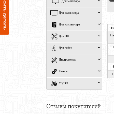
Для монитора
Для телевизора
Для компьютера
Ти
На
Для DJI
Для пайки
Инструменты
Разное
Г
Уценка
Отзывы покупателей