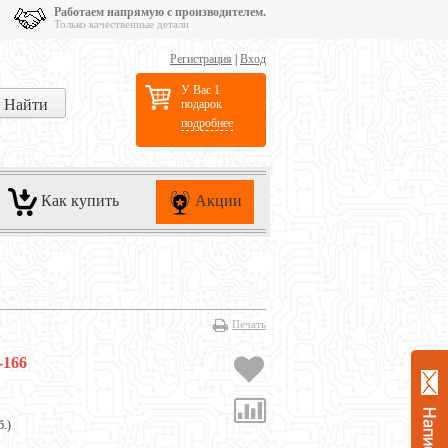
Работаем напрямую с производителем.
Только качественные детали
Регистрация
|
Вход
У Вас 1
подарок
подробнее
Как купить
Акции
Печать
-166
б.
)