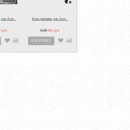
для Acer...
Блок питания для Acer...
7 руб.
1238
842 руб.