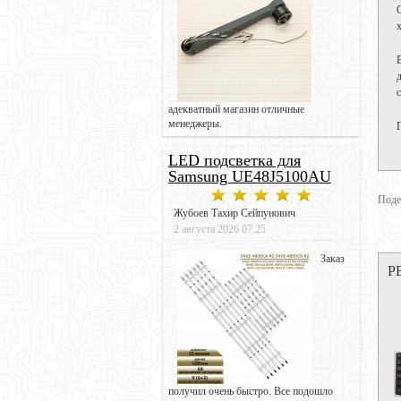
адекватный магазин отличные
менеджеры.
LED подсветка для
Samsung UE48J5100AU
Поде
Жубоев Тахир Сейпунович
2 августа 2026 07:25
Заказ
Р
получил очень быстро. Все подошло