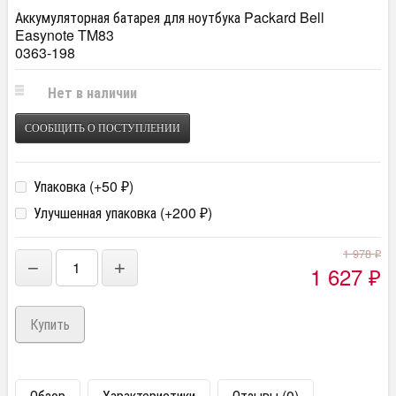
Аккумуляторная батарея для ноутбука Packard Bell
Easynote TM83
0363-198
Нет в наличии
СООБЩИТЬ О ПОСТУПЛЕНИИ
Упаковка (+
50
)
₽
Улучшенная упаковка (+
200
)
₽
1 978
₽
−
+
1 627
₽
Обзор
Характеристики
Отзывы (0)