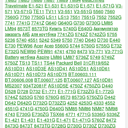
Travelmate
E1-521
E1-531
E1-531G
E1-571
E1-571G
V3-
571
V3-571G
TE11
TV11
V3-551
V3-551G
5560
7560
7560G
7750
7750G
LS11
LS13
7551
7551G
7552
7552G
7741
7741G
7741Z
G640
G640G
G730
G730G
LM85
LM94
8573T
8573TG
Купить
5740G
E640G
Аккумулятор
заказать
АКБ
для ноутбука
7741ZG
5742Z
5742ZG
5755
5236
5740
4551
5242
5349
5750
7740
D640
D730
E440
E730
PEW96
Acer
Асер
5560G
5744
5750G
5755G
E732
E732G
NEW90
PEW91
4741
4750
8473
V3-771
V3-771G
Battery
нетбука
Aspire
LM86
LM87
5736Z
5749
5749Z
5750Z
TS13
TS11
TS44
Packard
Bell
31CR19/652
AS10D31
AS10D3E
AS10D41
AS10D51
AS10D61
AS10D71
AS10D73
AS10D75
BT.00603.111
BT.00606.008
BT.00607.125
BT.00607.127
AS10D81
MS2307
934T2081F
AS10D5E
4750Z
4750ZG
D440
D528
D728
D732
E1-771
E1-771G
E732ZG
E1-772G
5744Z
5253G
5760
5760G
8573
8573G
5750ZG
D442
D642
D642G
D732G
D732ZG
4252
4253G
4333
4552
4551G
4741G
4750G
D640G
NM85
NM86
NM87
NM98
4743
E730G
E730ZG
TSX66
4771
4771G
5336G
5336Z
E1-421
E1-431
E1-431G
E1-471
E1-471G
5760Z
8472
8473G
8473T
8473TG
D728G
D730G
D730Z
D730ZG