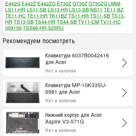
E442G
E442Z
E442ZG
E730Z
G730Z
G730ZG
LM98
LS11-HR
LS11-SB
LS13-HR
LS13-SB
NS11
TE11-BZ
TE11-HC
TE11-HR
TK11BZ
TS11-HR
TS11-SB
TS13-
HR
TS13-SB
TS44-HR
TS44-SB
TV11-CM
TV11-HC
009158
TSX66-HR-525RU
Рекомендуем посмотреть
Клавиатура 6037B0042416
для Acer
Нет в наличии
Клавиатура MP-10K33SU-
6981 для Acer
Нет в наличии
Нижний корпус для Acer
Aspire V3-571G
Нет в наличии