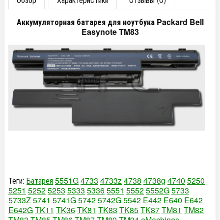
Аккумуляторная батарея для ноутбука Packard Bell
Easynote TM83
Теги:
Батарея
5551G
4733
4733z
4738
4738g
4740
5250
5251
5252
5253
5333
5336
5551
5552
5552G
5733
5733Z
5741
5741G
5742
5742G
5542
E442
E640
E642
E642G
TK11
TK36
TK81
TK83
TK85
TK87
TM81
TM82
TM83
TM85
TM86
TM87
TM89
TM94
eMachines