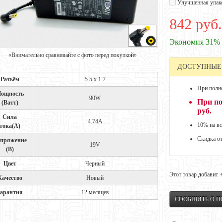
Улучшенная упак
842 руб.
Экономия 31%
«Внимательно сравнивайте с фото перед покупкой»
ДОСТУПНЫЕ
Разъём
5.5 x 1.7
При полно
ощность
90W
При по
(Ватт)
руб.
Сила
4.74A
10% на вс
тока(А)
Скидка о
пряжение
19V
(В)
Цвет
Черный
Этот товар добавит
Качество
Новый
арантия
12 месяцев
СООБЩИТЬ О 