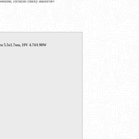
визии, согласно списку аналогов»
ем 5.5x1.7мм, 19V 4.74A 90W