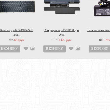
Клавиатура 6037B0042416
Аккумулятор AS10D31 для
Блок питания Acer
для...
Acer
975
663 руб.
1978
1 627 руб.
1071
765