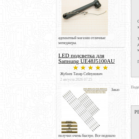
адекватный магазин отличные
менеджеры.
LED подсветка для
Samsung UE48J5100AU
Жубоев Тахир Сейпунович
2 августа 2026 07:25
Поде
Заказ
Р
получил очень быстро. Все подошло