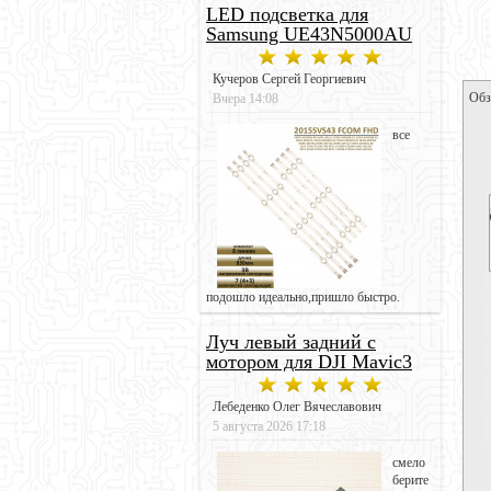
LED подсветка для
Samsung UE43N5000AU
Кучеров Сергей Георгиевич
Обз
Вчера 14:08
все
подошло идеально,пришло быстро.
Луч левый задний с
мотором для DJI Mavic3
Лебеденко Олег Вячеславович
5 августа 2026 17:18
смело
берите