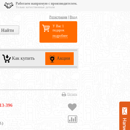
Работаем напрямую с производителем.
Только качественные детали
Регистрация
|
Вход
У Вас 1
подарок
подробнее
Как купить
Акции
Печать
13-396
б.
)