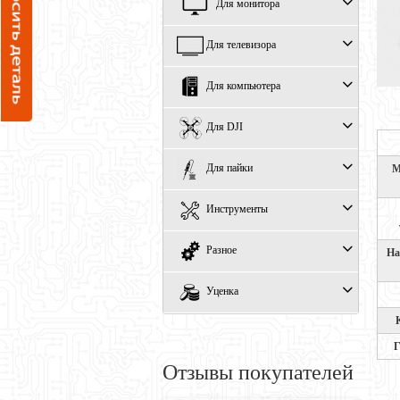
Для монитора
Для телевизора
Для компьютера
Для DJI
Для пайки
М
Инструменты
Разное
На
Уценка
Г
Отзывы покупателей