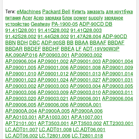
Теги:
eMachines
Packard Bell
Купить
заказать
для ноутбука
питания
Acer
Асер
зарядка
Блок
power
supply
зарядное
устройство
Geatway
PA-1900-05
ADP-90CD DB
91.41Q28.001
91.41Q28.002
91.41Q28.003
91.42S28.002
91.44G28.002
91.47A28.004
ADP-90CD
BBN
BDH
DBC
ADP-90SB
BB
BBAA
BBAAF
BBDAF
BBDAR
BBDEF
BBDHF
BBEA
LF
ADT-19V90W3P
AK.090AP.016
AP.00903.001
AP.00903.002
AP.00906.004
AP.09001.002
AP.09001.003
AP.09001.004
AP.09001.005
AP.09001.006
AP.09001.008
AP.09001.009
AP.09001.010
AP.09001.012
AP.09001.013
AP.09001.014
AP.09001.023
AP.09001.024
AP.09001.027
AP.09001.031
AP.09003.002
AP.09003.003
AP.09003.004
AP.09003.005
AP.09003.006
AP.09003.009
AP.09003.010
AP.09003.011
AP.09003.020
AP.09003.021
AP.09006.001
AP.09006.004
AP.09006.005
AP.09006.006
AP.0900A.001
AP.0900A.004
AP.0900A.005
AP.0900A.006
AP.A0103.001
AP.A1003.001
AP.A1007.001
AP.T2101.001
AP.T3503.001
AP.T3503.002
AT.T2303.001
LC.ADT01.007
LC.ADT01.008
LC.ADT06.001
LC.ADT06.002
LC.T2801.006
LC.T2801.018