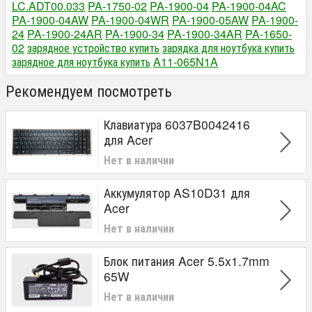
LC.ADT00.033
PA-1750-02
PA-1900-04
PA-1900-04AC
PA-1900-04AW
PA-1900-04WR
PA-1900-05AW
PA-1900-
24
PA-1900-24AR
PA-1900-34
PA-1900-34AR
PA-1650-
02
зарядное устройство купить
зарядка для ноутбука купить
зарядное для ноутбука купить
A11-065N1A
Рекомендуем посмотреть
Клавиатура 6037B0042416
для Acer
Нет в наличии
Аккумулятор AS10D31 для
Acer
Нет в наличии
Блок питания Acer 5.5x1.7mm
65W
Нет в наличии