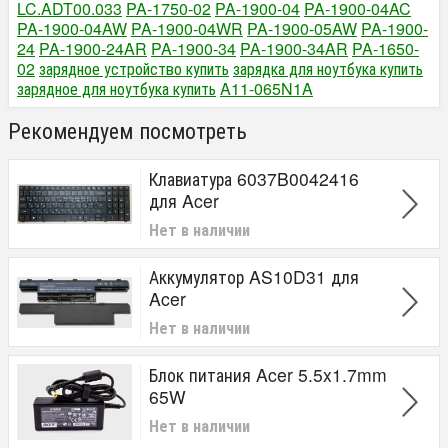
LC.ADT00.033
PA-1750-02
PA-1900-04
PA-1900-04AC
PA-1900-04AW
PA-1900-04WR
PA-1900-05AW
PA-1900-
24
PA-1900-24AR
PA-1900-34
PA-1900-34AR
PA-1650-
02
зарядное устройство купить
зарядка для ноутбука купить
зарядное для ноутбука купить
A11-065N1A
Рекомендуем посмотреть
Клавиатура 6037B0042416
для Acer
Нет в наличии
Аккумулятор AS10D31 для
Acer
Нет в наличии
Блок питания Acer 5.5x1.7mm
65W
Нет в наличии