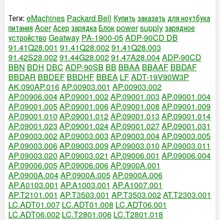
Теги:
eMachines
Packard Bell
Купить
заказать
для ноутбука
питания
Acer
Асер
зарядка
Блок
power
supply
зарядное
устройство
Geatway
PA-1900-05
ADP-90CD DB
91.41Q28.001
91.41Q28.002
91.41Q28.003
91.42S28.002
91.44G28.002
91.47A28.004
ADP-90CD
BBN
BDH
DBC
ADP-90SB
BB
BBAA
BBAAF
BBDAF
BBDAR
BBDEF
BBDHF
BBEA
LF
ADT-19V90W3P
AK.090AP.016
AP.00903.001
AP.00903.002
AP.00906.004
AP.09001.002
AP.09001.003
AP.09001.004
AP.09001.005
AP.09001.006
AP.09001.008
AP.09001.009
AP.09001.010
AP.09001.012
AP.09001.013
AP.09001.014
AP.09001.023
AP.09001.024
AP.09001.027
AP.09001.031
AP.09003.002
AP.09003.003
AP.09003.004
AP.09003.005
AP.09003.006
AP.09003.009
AP.09003.010
AP.09003.011
AP.09003.020
AP.09003.021
AP.09006.001
AP.09006.004
AP.09006.005
AP.09006.006
AP.0900A.001
AP.0900A.004
AP.0900A.005
AP.0900A.006
AP.A0103.001
AP.A1003.001
AP.A1007.001
AP.T2101.001
AP.T3503.001
AP.T3503.002
AT.T2303.001
LC.ADT01.007
LC.ADT01.008
LC.ADT06.001
LC.ADT06.002
LC.T2801.006
LC.T2801.018