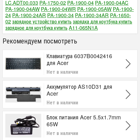
LC.ADT00.033
PA-1750-02
PA-1900-04
PA-1900-04AC
PA-1900-04AW
PA-1900-04WR
PA-1900-05AW
PA-1900-
24
PA-1900-24AR
PA-1900-34
PA-1900-34AR
PA-1650-
02
зарядное устройство купить
зарядка для ноутбука купить
зарядное для ноутбука купить
A11-065N1A
Рекомендуем посмотреть
Клавиатура 6037B0042416
для Acer
Нет в наличии
Аккумулятор AS10D31 для
Acer
Нет в наличии
Блок питания Acer 5.5x1.7mm
65W
Нет в наличии