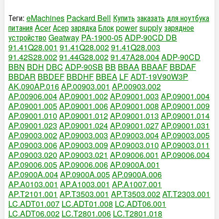
Теги:
eMachines
Packard Bell
Купить
заказать
для ноутбука
питания
Acer
Асер
зарядка
Блок
power
supply
зарядное
устройство
Geatway
PA-1900-05
ADP-90CD DB
91.41Q28.001
91.41Q28.002
91.41Q28.003
91.42S28.002
91.44G28.002
91.47A28.004
ADP-90CD
BBN
BDH
DBC
ADP-90SB
BB
BBAA
BBAAF
BBDAF
BBDAR
BBDEF
BBDHF
BBEA
LF
ADT-19V90W3P
AK.090AP.016
AP.00903.001
AP.00903.002
AP.00906.004
AP.09001.002
AP.09001.003
AP.09001.004
AP.09001.005
AP.09001.006
AP.09001.008
AP.09001.009
AP.09001.010
AP.09001.012
AP.09001.013
AP.09001.014
AP.09001.023
AP.09001.024
AP.09001.027
AP.09001.031
AP.09003.002
AP.09003.003
AP.09003.004
AP.09003.005
AP.09003.006
AP.09003.009
AP.09003.010
AP.09003.011
AP.09003.020
AP.09003.021
AP.09006.001
AP.09006.004
AP.09006.005
AP.09006.006
AP.0900A.001
AP.0900A.004
AP.0900A.005
AP.0900A.006
AP.A0103.001
AP.A1003.001
AP.A1007.001
AP.T2101.001
AP.T3503.001
AP.T3503.002
AT.T2303.001
LC.ADT01.007
LC.ADT01.008
LC.ADT06.001
LC.ADT06.002
LC.T2801.006
LC.T2801.018