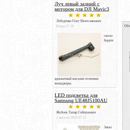
Луч левый задний с
мотором для DJI Mavic3
Лебеденко Олег Вячеславович
Обз
Вчера 17:18
смело
берите
адекватный магазин отличные
менеджеры.
LED подсветка для
Samsung UE48J5100AU
Жубоев Тахир Сейпунович
2 августа 2026 07:25
Заказ