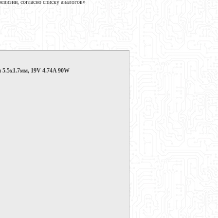
визии, согласно списку аналогов»
 5.5x1.7мм, 19V 4.74A 90W