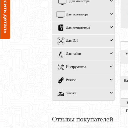
Для монитора
Для телевизора
Для компьютера
Для DJI
Для пайки
М
Инструменты
Разное
На
Уценка
Г
Отзывы покупателей