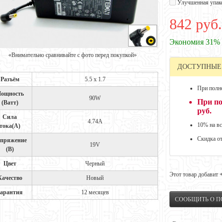
Улучшенная упак
842 руб.
Экономия 31%
«Внимательно сравнивайте с фото перед покупкой»
ДОСТУПНЫЕ
Разъём
5.5 x 1.7
При полно
ощность
90W
При по
(Ватт)
руб.
Сила
4.74A
10% на вс
тока(А)
Скидка о
пряжение
19V
(В)
Цвет
Черный
Этот товар добавит
Качество
Новый
арантия
12 месяцев
СООБЩИТЬ О 