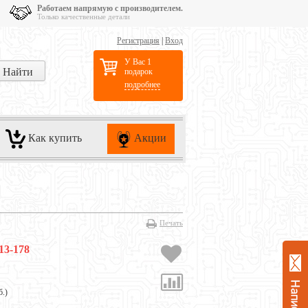
Работаем напрямую с производителем.
Только качественные детали
Регистрация
|
Вход
У Вас 1
подарок
подробнее
Как купить
Акции
Печать
13-178
б.
)