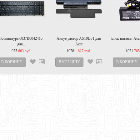
Клавиатура 6037B0042416
Аккумулятор AS10D31 для
Блок питания Acer
для...
Acer
975
663 руб.
1978
1 627 руб.
1071
765