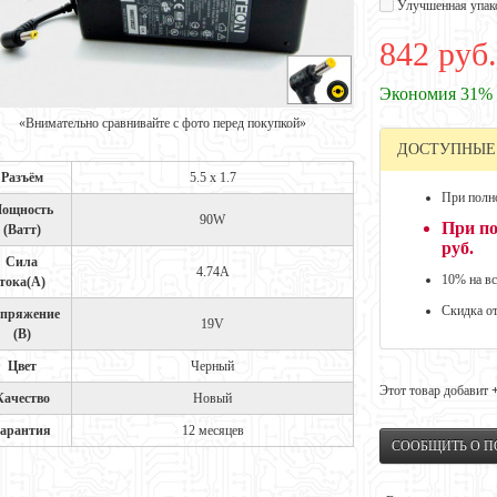
Улучшенная упак
842 руб.
Экономия 31%
«Внимательно сравнивайте с фото перед покупкой»
ДОСТУПНЫЕ
Разъём
5.5 x 1.7
При полно
ощность
90W
При по
(Ватт)
руб.
Сила
4.74A
10% на вс
тока(А)
Скидка о
пряжение
19V
(В)
Цвет
Черный
Этот товар добавит
Качество
Новый
арантия
12 месяцев
СООБЩИТЬ О 