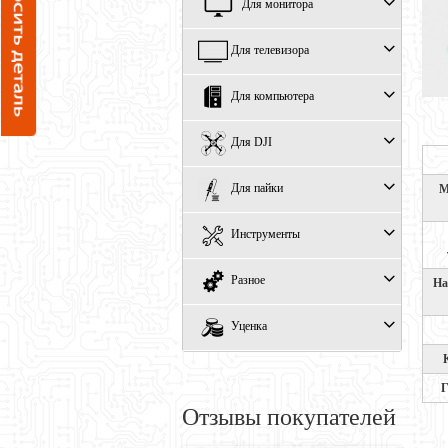
Для монитора
Для телевизора
Для компьютера
Для DJI
Для пайки
М
Инструменты
Разное
На
Уценка
Г
Отзывы покупателей