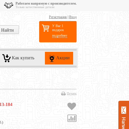
Работаем напрямую с производителем.
Только качественные детали
Регистрация
|
Вход
У Вас 1
подарок
подробнее
Как купить
Акции
Печать
13-184
б.
)