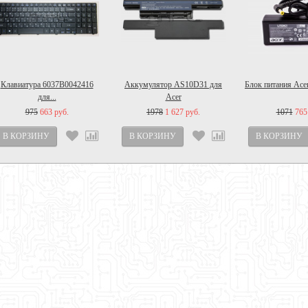
Клавиатура 6037B0042416
Аккумулятор AS10D31 для
Блок питания Acer
для...
Acer
975
663 руб.
1978
1 627 руб.
1071
765