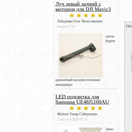
Луч левый задний с
мотором для DJI Mavic3
Лебеденко Олег Вячеславович
Обз
Вчера 17:18
смело
берите
адекватный магазин отличные
менеджеры.
LED подсветка для
Samsung UE48J5100AU
Жубоев Тахир Сейпунович
2 августа 2026 07:25
Заказ