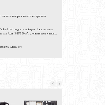
д заказом товара внимательно сравните
ackard Bell по доступной цене. Блок питания
ия для Acer 4810T 90W", уточните цену у наших
 можете узнать
тут
.