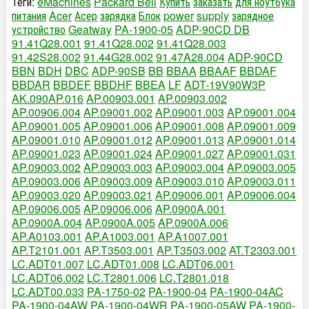
Теги:
eMachines
Packard Bell
Купить
заказать
для ноутбука
питания
Acer
Асер
зарядка
Блок
power
supply
зарядное
устройство
Geatway
PA-1900-05
ADP-90CD DB
91.41Q28.001
91.41Q28.002
91.41Q28.003
91.42S28.002
91.44G28.002
91.47A28.004
ADP-90CD
BBN
BDH
DBC
ADP-90SB
BB
BBAA
BBAAF
BBDAF
BBDAR
BBDEF
BBDHF
BBEA
LF
ADT-19V90W3P
AK.090AP.016
AP.00903.001
AP.00903.002
AP.00906.004
AP.09001.002
AP.09001.003
AP.09001.004
AP.09001.005
AP.09001.006
AP.09001.008
AP.09001.009
AP.09001.010
AP.09001.012
AP.09001.013
AP.09001.014
AP.09001.023
AP.09001.024
AP.09001.027
AP.09001.031
AP.09003.002
AP.09003.003
AP.09003.004
AP.09003.005
AP.09003.006
AP.09003.009
AP.09003.010
AP.09003.011
AP.09003.020
AP.09003.021
AP.09006.001
AP.09006.004
AP.09006.005
AP.09006.006
AP.0900A.001
AP.0900A.004
AP.0900A.005
AP.0900A.006
AP.A0103.001
AP.A1003.001
AP.A1007.001
AP.T2101.001
AP.T3503.001
AP.T3503.002
AT.T2303.001
LC.ADT01.007
LC.ADT01.008
LC.ADT06.001
LC.ADT06.002
LC.T2801.006
LC.T2801.018
LC.ADT00.033
PA-1750-02
PA-1900-04
PA-1900-04AC
PA-1900-04AW
PA-1900-04WR
PA-1900-05AW
PA-1900-