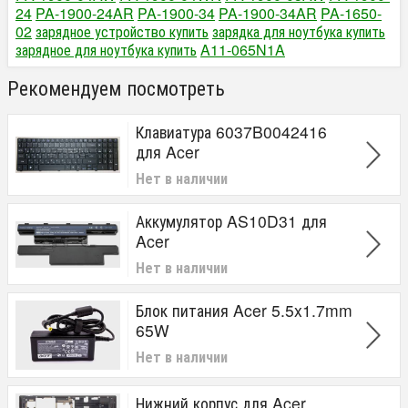
24
PA-1900-24AR
PA-1900-34
PA-1900-34AR
PA-1650-
02
зарядное устройство купить
зарядка для ноутбука купить
зарядное для ноутбука купить
A11-065N1A
Рекомендуем посмотреть
Клавиатура 6037B0042416
для Acer
Нет в наличии
Аккумулятор AS10D31 для
Acer
Нет в наличии
Блок питания Acer 5.5x1.7mm
65W
Нет в наличии
Нижний корпус для Acer