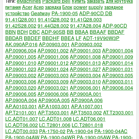
Теги:
eMachines
Packard Bell
Купить
заказать
для ноутбука
питания
Acer
Асер
зарядка
Блок
power
supply
зарядное
устройство
Geatway
PA-1900-05
ADP-90CD DB
91.41Q28.001
91.41Q28.002
91.41Q28.003
91.42S28.002
91.44G28.002
91.47A28.004
ADP-90CD
BBN
BDH
DBC
ADP-90SB
BB
BBAA
BBAAF
BBDAF
BBDAR
BBDEF
BBDHF
BBEA
LF
ADT-19V90W3P
AK.090AP.016
AP.00903.001
AP.00903.002
AP.00906.004
AP.09001.002
AP.09001.003
AP.09001.004
AP.09001.005
AP.09001.006
AP.09001.008
AP.09001.009
AP.09001.010
AP.09001.012
AP.09001.013
AP.09001.014
AP.09001.023
AP.09001.024
AP.09001.027
AP.09001.031
AP.09003.002
AP.09003.003
AP.09003.004
AP.09003.005
AP.09003.006
AP.09003.009
AP.09003.010
AP.09003.011
AP.09003.020
AP.09003.021
AP.09006.001
AP.09006.004
AP.09006.005
AP.09006.006
AP.0900A.001
AP.0900A.004
AP.0900A.005
AP.0900A.006
AP.A0103.001
AP.A1003.001
AP.A1007.001
AP.T2101.001
AP.T3503.001
AP.T3503.002
AT.T2303.001
LC.ADT01.007
LC.ADT01.008
LC.ADT06.001
LC.ADT06.002
LC.T2801.006
LC.T2801.018
LC.ADT00.033
PA-1750-02
PA-1900-04
PA-1900-04AC
PA-1900-04AW
PA-1900-04WR
PA-1900-05AW
PA-1900-