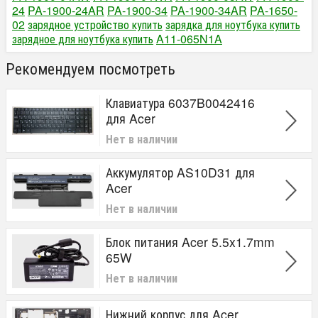
24
PA-1900-24AR
PA-1900-34
PA-1900-34AR
PA-1650-
02
зарядное устройство купить
зарядка для ноутбука купить
зарядное для ноутбука купить
A11-065N1A
Рекомендуем посмотреть
Клавиатура 6037B0042416
для Acer
Нет в наличии
Аккумулятор AS10D31 для
Acer
Нет в наличии
Блок питания Acer 5.5x1.7mm
65W
Нет в наличии
Нижний корпус для Acer