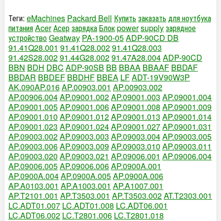
Теги:
eMachines
Packard Bell
Купить
заказать
для ноутбука
питания
Acer
Асер
зарядка
Блок
power
supply
зарядное
устройство
Geatway
PA-1900-05
ADP-90CD DB
91.41Q28.001
91.41Q28.002
91.41Q28.003
91.42S28.002
91.44G28.002
91.47A28.004
ADP-90CD
BBN
BDH
DBC
ADP-90SB
BB
BBAA
BBAAF
BBDAF
BBDAR
BBDEF
BBDHF
BBEA
LF
ADT-19V90W3P
AK.090AP.016
AP.00903.001
AP.00903.002
AP.00906.004
AP.09001.002
AP.09001.003
AP.09001.004
AP.09001.005
AP.09001.006
AP.09001.008
AP.09001.009
AP.09001.010
AP.09001.012
AP.09001.013
AP.09001.014
AP.09001.023
AP.09001.024
AP.09001.027
AP.09001.031
AP.09003.002
AP.09003.003
AP.09003.004
AP.09003.005
AP.09003.006
AP.09003.009
AP.09003.010
AP.09003.011
AP.09003.020
AP.09003.021
AP.09006.001
AP.09006.004
AP.09006.005
AP.09006.006
AP.0900A.001
AP.0900A.004
AP.0900A.005
AP.0900A.006
AP.A0103.001
AP.A1003.001
AP.A1007.001
AP.T2101.001
AP.T3503.001
AP.T3503.002
AT.T2303.001
LC.ADT01.007
LC.ADT01.008
LC.ADT06.001
LC.ADT06.002
LC.T2801.006
LC.T2801.018