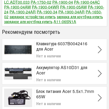
LC.ADT00.033
PA-1750-02
PA-1900-04
PA-1900-04AC
PA-1900-04AW
PA-1900-04WR
PA-1900-05AW
PA-1900-
24
PA-1900-24AR
PA-1900-34
PA-1900-34AR
PA-1650-
02
зарядное устройство купить
зарядка для ноутбука купить
зарядное для ноутбука купить
A11-065N1A
Рекомендуем посмотреть
Клавиатура 6037B0042416
для Acer
Нет в наличии
Аккумулятор AS10D31 для
Acer
Нет в наличии
Блок питания Acer 5.5x1.7mm
65W
Нет в наличии