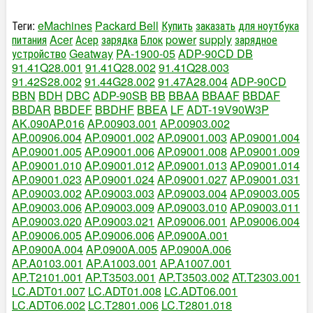
Теги:
eMachines
Packard Bell
Купить
заказать
для ноутбука
питания
Acer
Асер
зарядка
Блок
power
supply
зарядное
устройство
Geatway
PA-1900-05
ADP-90CD DB
91.41Q28.001
91.41Q28.002
91.41Q28.003
91.42S28.002
91.44G28.002
91.47A28.004
ADP-90CD
BBN
BDH
DBC
ADP-90SB
BB
BBAA
BBAAF
BBDAF
BBDAR
BBDEF
BBDHF
BBEA
LF
ADT-19V90W3P
AK.090AP.016
AP.00903.001
AP.00903.002
AP.00906.004
AP.09001.002
AP.09001.003
AP.09001.004
AP.09001.005
AP.09001.006
AP.09001.008
AP.09001.009
AP.09001.010
AP.09001.012
AP.09001.013
AP.09001.014
AP.09001.023
AP.09001.024
AP.09001.027
AP.09001.031
AP.09003.002
AP.09003.003
AP.09003.004
AP.09003.005
AP.09003.006
AP.09003.009
AP.09003.010
AP.09003.011
AP.09003.020
AP.09003.021
AP.09006.001
AP.09006.004
AP.09006.005
AP.09006.006
AP.0900A.001
AP.0900A.004
AP.0900A.005
AP.0900A.006
AP.A0103.001
AP.A1003.001
AP.A1007.001
AP.T2101.001
AP.T3503.001
AP.T3503.002
AT.T2303.001
LC.ADT01.007
LC.ADT01.008
LC.ADT06.001
LC.ADT06.002
LC.T2801.006
LC.T2801.018