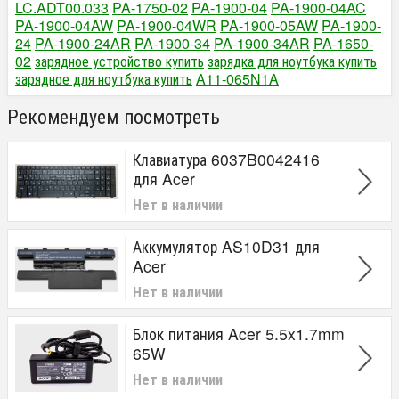
LC.ADT00.033
PA-1750-02
PA-1900-04
PA-1900-04AC
PA-1900-04AW
PA-1900-04WR
PA-1900-05AW
PA-1900-
24
PA-1900-24AR
PA-1900-34
PA-1900-34AR
PA-1650-
02
зарядное устройство купить
зарядка для ноутбука купить
зарядное для ноутбука купить
A11-065N1A
Рекомендуем посмотреть
Клавиатура 6037B0042416
для Acer
Нет в наличии
Аккумулятор AS10D31 для
Acer
Нет в наличии
Блок питания Acer 5.5x1.7mm
65W
Нет в наличии