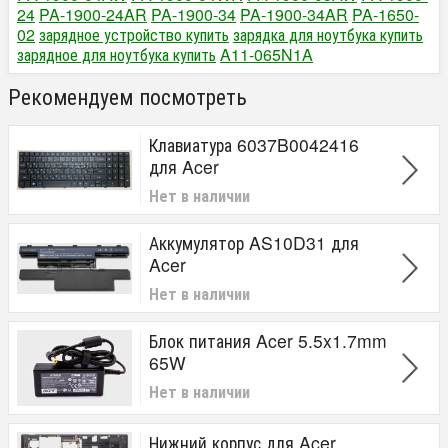
24
PA-1900-24AR
PA-1900-34
PA-1900-34AR
PA-1650-
02
зарядное устройство купить
зарядка для ноутбука купить
зарядное для ноутбука купить
A11-065N1A
Рекомендуем посмотреть
Клавиатура 6037B0042416
для Acer
Нет в наличии
Аккумулятор AS10D31 для
Acer
Нет в наличии
Блок питания Acer 5.5x1.7mm
65W
Нет в наличии
Нижний корпус для Acer