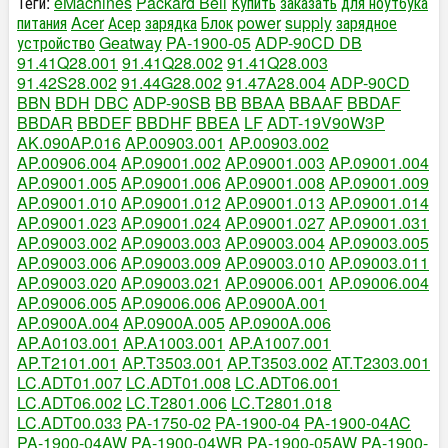
Теги:
eMachines
Packard Bell
Купить
заказать
для ноутбука
питания
Acer
Асер
зарядка
Блок
power
supply
зарядное
устройство
Geatway
PA-1900-05
ADP-90CD DB
91.41Q28.001
91.41Q28.002
91.41Q28.003
91.42S28.002
91.44G28.002
91.47A28.004
ADP-90CD
BBN
BDH
DBC
ADP-90SB
BB
BBAA
BBAAF
BBDAF
BBDAR
BBDEF
BBDHF
BBEA
LF
ADT-19V90W3P
AK.090AP.016
AP.00903.001
AP.00903.002
AP.00906.004
AP.09001.002
AP.09001.003
AP.09001.004
AP.09001.005
AP.09001.006
AP.09001.008
AP.09001.009
AP.09001.010
AP.09001.012
AP.09001.013
AP.09001.014
AP.09001.023
AP.09001.024
AP.09001.027
AP.09001.031
AP.09003.002
AP.09003.003
AP.09003.004
AP.09003.005
AP.09003.006
AP.09003.009
AP.09003.010
AP.09003.011
AP.09003.020
AP.09003.021
AP.09006.001
AP.09006.004
AP.09006.005
AP.09006.006
AP.0900A.001
AP.0900A.004
AP.0900A.005
AP.0900A.006
AP.A0103.001
AP.A1003.001
AP.A1007.001
AP.T2101.001
AP.T3503.001
AP.T3503.002
AT.T2303.001
LC.ADT01.007
LC.ADT01.008
LC.ADT06.001
LC.ADT06.002
LC.T2801.006
LC.T2801.018
LC.ADT00.033
PA-1750-02
PA-1900-04
PA-1900-04AC
PA-1900-04AW
PA-1900-04WR
PA-1900-05AW
PA-1900-