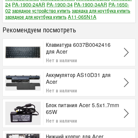
24
PA-1900-24AR
PA-1900-34
PA-1900-34AR
PA-1650-
02
зарядное устройство купить
зарядка для ноутбука купить
зарядное для ноутбука купить
A11-065N1A
Рекомендуем посмотреть
Клавиатура 6037B0042416
для Acer
Нет в наличии
Аккумулятор AS10D31 для
Acer
Нет в наличии
Блок питания Acer 5.5x1.7mm
65W
Нет в наличии
Нижний корпус для Acer