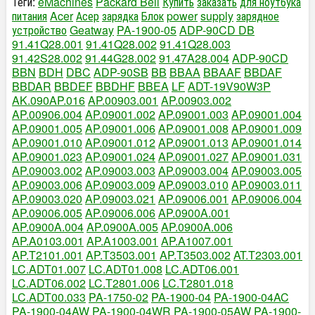
Теги:
eMachines
Packard Bell
Купить
заказать
для ноутбука
питания
Acer
Асер
зарядка
Блок
power
supply
зарядное
устройство
Geatway
PA-1900-05
ADP-90CD DB
91.41Q28.001
91.41Q28.002
91.41Q28.003
91.42S28.002
91.44G28.002
91.47A28.004
ADP-90CD
BBN
BDH
DBC
ADP-90SB
BB
BBAA
BBAAF
BBDAF
BBDAR
BBDEF
BBDHF
BBEA
LF
ADT-19V90W3P
AK.090AP.016
AP.00903.001
AP.00903.002
AP.00906.004
AP.09001.002
AP.09001.003
AP.09001.004
AP.09001.005
AP.09001.006
AP.09001.008
AP.09001.009
AP.09001.010
AP.09001.012
AP.09001.013
AP.09001.014
AP.09001.023
AP.09001.024
AP.09001.027
AP.09001.031
AP.09003.002
AP.09003.003
AP.09003.004
AP.09003.005
AP.09003.006
AP.09003.009
AP.09003.010
AP.09003.011
AP.09003.020
AP.09003.021
AP.09006.001
AP.09006.004
AP.09006.005
AP.09006.006
AP.0900A.001
AP.0900A.004
AP.0900A.005
AP.0900A.006
AP.A0103.001
AP.A1003.001
AP.A1007.001
AP.T2101.001
AP.T3503.001
AP.T3503.002
AT.T2303.001
LC.ADT01.007
LC.ADT01.008
LC.ADT06.001
LC.ADT06.002
LC.T2801.006
LC.T2801.018
LC.ADT00.033
PA-1750-02
PA-1900-04
PA-1900-04AC
PA-1900-04AW
PA-1900-04WR
PA-1900-05AW
PA-1900-